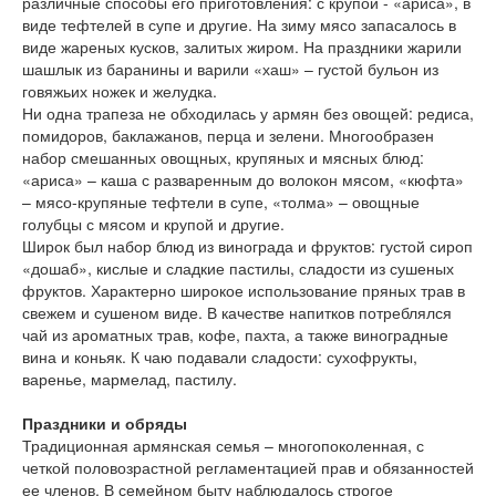
различные способы его приготовления: с крупой - «ариса», в
виде тефтелей в супе и другие. На зиму мясо запасалось в
виде жареных кусков, залитых жиром. На праздники жарили
шашлык из баранины и варили «хаш» – густой бульон из
говяжьих ножек и желудка.
Ни одна трапеза не обходилась у армян без овощей: редиса,
помидоров, баклажанов, перца и зелени. Многообразен
набор смешанных овощных, крупяных и мясных блюд:
«ариса» – каша с разваренным до волокон мясом, «кюфта»
– мясо-крупяные тефтели в супе, «толма» – овощные
голубцы с мясом и крупой и другие.
Широк был набор блюд из винограда и фруктов: густой сироп
«дошаб», кислые и сладкие пастилы, сладости из сушеных
фруктов. Характерно широкое использование пряных трав в
свежем и сушеном виде. В качестве напитков потреблялся
чай из ароматных трав, кофе, пахта, а также виноградные
вина и коньяк. К чаю подавали сладости: сухофрукты,
варенье, мармелад, пастилу.
Праздники и обряды
Традиционная армянская семья – многопоколенная, с
четкой половозрастной регламентацией прав и обязанностей
ее членов. В семейном быту наблюдалось строгое