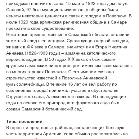
приходское попечительство. 15 марта 1922 года дом по ул.
Садовой, 97 был муниципализирован, у общины были
изъяты некоторые ценности в связи с голодом в Поволжье. В
июле 1929 года армянская религиозная община в Самаре
прекратила свое существование.
Некоторые армяне, жившие в Самарской области, оставили
заметный след в ее истории. Среди купцов первой гильдии,
живших в XIX веке в Самаре, значится имя Егора Никитича
Аннаева (1826-1903 годы) – армянина католического
вероисповедания. В 50 годах XIX века он был самым
крупным самарским виноторговцем, имевшим свои магазины
во многих городах Поволжъя. С его именем связано
строительство известной в Поволжье Аннаевской
кумысолечебницы. В течение 16 лет он вел работу по
озеленению города: принимал участие в обустройстве
Струковского сада, Алексеевского сквера. В последующие
годы на основе его пригородного фруктового сада был
создан Самарский ботанический сад.
Типы поселений
В горных и предгорных районах, составляющих большую
часть территории Армении, села обычно располагались на