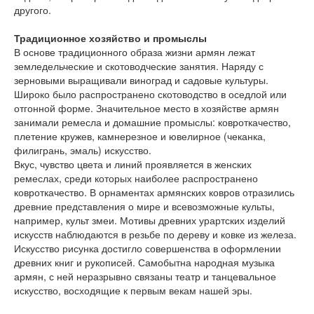
другого.
Традиционное хозяйство и промыслы
В основе традиционного образа жизни армян лежат
земледельческие и скотоводческие занятия. Наряду с
зерновыми выращивали виноград и садовые культуры.
Широко было распространено скотоводство в оседлой или
отгонной форме. Значительное место в хозяйстве армян
занимали ремесла и домашние промыслы: ковроткачество,
плетение кружев, камнерезное и ювелирное (чеканка,
филигрань, эмаль) искусство.
Вкус, чувство цвета и линий проявляется в женских
ремеслах, среди которых наиболее распространено
ковроткачество. В орнаментах армянских ковров отразились
древние представления о мире и всевозможные культы,
например, культ змеи. Мотивы древних урартских изделий
искусств наблюдаются в резьбе по дереву и ковке из железа.
Искусство рисунка достигло совершенства в оформлении
древних книг и рукописей. Самобытна народная музыка
армян, с ней неразрывно связаны театр и танцевальное
искусство, восходящие к первым векам нашей эры.