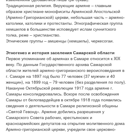
Традиционная религия. Верующие армяне – главным
образом христиане-монофиситы Армянской Апостольской
(Армяно-Григорианской) церкви, небольшая часть – армяно-
католики, католики и протестанты. Этнографическая группа
хемшилов в большинстве исповедует ислам суннитского
толка, реже – христианство.
Этнические группы – амшенцы (хемшилы), черкесогаи.
Этногенез и история заселения Самарской области
Первое упоминание об армянах в Самаре относится к XIX
веку. По данным Государственного архива Самарской
области жителей армяно-григорианского вероисповедания в
г. Самаре на 1897 год было 77 человек (37 мужчин и 40
женщин), на 1899 год – 79 человек (без разделения по полу).
Накануне Октябрьской революции 1917 года армяне г.
Самары консолидировались. Вскоре после освобождения
Самары от белогвардейцев в октябре 1918 года появились
сведения о деятельности в Самаре религиозной общины
«Святой Гевонд». Армяне добились разрешения у
Самарского Совета рабочих, крестьянских и
красноармейских депутатов на открытие молитвенного дома
Армяно-григорианской церкви, учредили свое церковно-