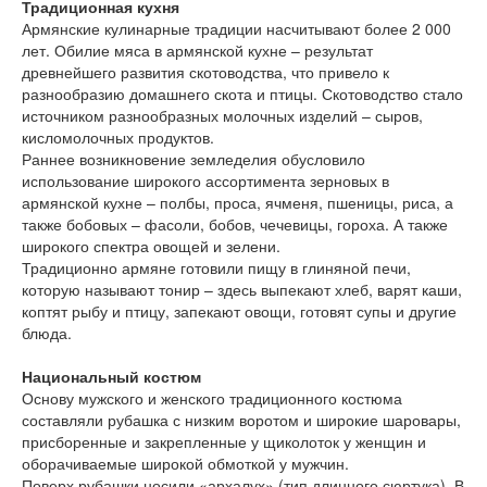
Традиционная кухня
Армянские кулинарные традиции насчитывают более 2 000
лет. Обилие мяса в армянской кухне – результат
древнейшего развития скотоводства, что привело к
разнообразию домашнего скота и птицы. Скотоводство стало
источником разнообразных молочных изделий – сыров,
кисломолочных продуктов.
Раннее возникновение земледелия обусловило
использование широкого ассортимента зерновых в
армянской кухне – полбы, проса, ячменя, пшеницы, риса, а
также бобовых – фасоли, бобов, чечевицы, гороха. А также
широкого спектра овощей и зелени.
Традиционно армяне готовили пищу в глиняной печи,
которую называют тонир – здесь выпекают хлеб, варят каши,
коптят рыбу и птицу, запекают овощи, готовят супы и другие
блюда.
Национальный костюм
Основу мужского и женского традиционного костюма
составляли рубашка с низким воротом и широкие шаровары,
присборенные и закрепленные у щиколоток у женщин и
оборачиваемые широкой обмоткой у мужчин.
Поверх рубашки носили «архалух» (тип длинного сюртука). В