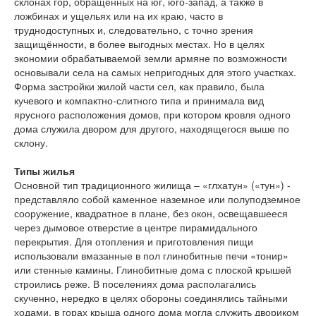
склонах гор, обращённых на юг, юго-запад, а также в
ложбинах и ущельях или на их краю, часто в
труднодоступных и, следовательно, с точно зрения
защищённости, в более выгодных местах. Но в целях
экономии обрабатываемой земли армяне по возможности
основывали села на самых непригодных для этого участках.
Форма застройки жилой части сел, как правило, была
кучевого и компактно-слитного типа и принимала вид
ярусного расположения домов, при котором кровля одного
дома служила двором для другого, находящегося выше по
склону.
Типы жилья
Основной тип традиционного жилища – «глхатун» («тун») -
представляло собой каменное наземное или полуподземное
сооружение, квадратное в плане, без окон, освещавшееся
через дымовое отверстие в центре пирамидального
перекрытия. Для отопления и приготовления пищи
использовали вмазанные в пол глинобитные печи «тонир»
или стенные камины. Глинобитные дома с плоской крышей
строились реже. В поселениях дома располагались
скученно, нередко в целях обороны соединялись тайными
ходами, в горах крыша одного дома могла служить двориком