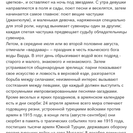
цветков», и оставляют на ночь под звездами. С утра девушки
направляются в поля и сады, поют песни и веселятся, затем
начинается самое главное: поют вещие частушки
(джангюлум), и маленькая девочка, наряженная специально
для этой роли, наугад вынимает сувениры один за другим;
каждая спетая частушка предвещает судьбу обладательницы
сувенира.
Летом, в середине июля или во второй половине августа,
отмечали «вардавар» – праздник в честь языческого бога
воды Варда. В этот день обрызгивают водой всех подряд -
старого и малого, знакомого и незнакомого. Затем
устраиваются общенародные зрелища: парни показывают
свое искусство и ловкость в верховой езде, разгорается
борьба между силачами; неизменный интерес вызывают
состязания между певцами, где каждый должен выступить с
остроумными импровизированными песнями-загадками.
Кроме веселых и ярких праздников, в армянском календаре
есть и дни скорби: 24 апреля армяне всего мира отмечают
годовщину резни, устроенной турецкими войсками против
армян в 1915 году, в конце лета (августе-сентябре) они
скорбят в память о трагических событиях того же 1915 года,
постигших тысячи армян Южной Турции, державших оборону
против турецких войск на горе Мусадаг; 8 декабря поминают