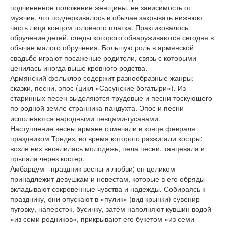
подчиненное положение женщины, ее зависимость от
мужчин, что подчеркивалось в обычае закрывать нижнюю
часть лица концом головного платка. Практиковалось
обручение детей, следы которого обнаруживаются сегодня в
обычае малого обручения. Большую роль в армянской
свадьбе играют посаженые родители, связь с которыми
ценилась иногда выше кровного родства.
Армянский фольклор содержит разнообразные жанры:
сказки, песни, эпос (цикл «Сасунские богатыри»). Из
старинных песен выделяются трудовые и песни тоскующего
по родной земле странника-пандухта. Эпос и песни
исполняются народными певцами-гусанами.
Наступление весны армяне отмечали в конце февраля
праздником Трндез, во время которого разжигали костры;
возле них веселилась молодежь, пела песни, танцевала и
прыгала через костер.
Амбарцум - праздник весны и любви; он целиком
принадлежит девушкам и невестам, которые в его обряды
вкладывают сокровенные чувства и надежды. Собираясь к
празднику, они опускают в «пулик» (вид крынки) сувенир -
пуговку, наперсток, бусинку, затем наполняют кувшин водой
«из семи родников», прикрывают его букетом «из семи