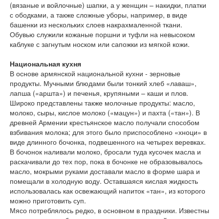
(вязаные и войлочные) шапки, а у женщин – накидки, платки
с ободками, а также сложные уборы, например, в виде
башенки из нескольких слоев накрахмаленной ткани.
Обувью служили кожаные поршни и туфли на невысоком
каблуке с загнутым носком или сапожки из мягкой кожи.
Национальная кухня
В основе армянской национальной кухни - зерновые
продукты. Мучными блюдами были тонкий хлеб «лаваш»,
лапша («аршта») и печенья, крупяными – каши и плов.
Широко представлены также молочные продукты: масло,
молоко, сыры, кислое молоко («мацун») и пахта («тан»). В
древней Армении крестьянское масло получали способом
взбивания молока; для этого было приспособлено «хноци» в
виде длинного бочонка, подвешенного на четырех веревках.
В бочонок наливали молоко, бросали туда кусочек масла и
раскачивали до тех пор, пока в бочонке не образовывалось
масло, мокрыми руками доставали масло в форме шара и
помещали в холодную воду. Оставшаяся кислая жидкость
использовалась как освежающий напиток «тан», из которого
можно приготовить суп.
Мясо потреблялось редко, в основном в праздники. Известны