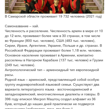
версии сайта
В Самарской области проживает 19 732 человека (2021 год)
Самоназвание – хай.
Численность и расселение. Численность армян в мире от 10
до 12 млн, проживают более чем в 30 странах, в том числе
во Франции (800 тыс. человек), США (483 тыс. человек),
Сирии, Иране, Аргентине, Украине, Польше и др. странах. В
Российской Федерации проживает более 1,18 млн. человек.
Основное население проживает в Армении, компактно
расселены в Нагорном Карабахе (137 тыс. человек) и Грузии
(249 тыс. человек).
Антропологический тип – арменоидный тип европеоидной
расы.
Родной язык – армянский, представляющий собой особую
группу индоевропейской языковой семьи. Существуют два
варианта литературного языка - восточноармянский и
западноармянский, многочисленные диалекты и говоры. В
396 году епископ Месроп Маштоц создал алфавит из 36
букв, который до наших дней практически не подвергся
изменениям (добавились лишь три буквы).