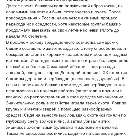
Долгое время башкиры вели полукочевой образ жизни, их
основными занятиями были скотоводство и охота. После
присоединения к России начинается активный процесс
перехода их к оседлости, хотя некоторые группы башкир
продолжали выезжать на свои летние кочевки вплоть до
начала ХХ столетия.
В прошлом основу традиционного хозяйства самарских
башкир составляло животноводство. Этому способствовали
бескрайние степи с хорошим травостоем и обилием водных
источников. И сегодня животноводство играет большую роль
в хозяйстве башкир Самарской области – они разводят
лошадей, овец, коз, коров. До второй половины ХХ столетия
башкиры держали и верблюдов (в основном, двугорбых). В
связи с переходом башкир к земледелию верблюдов стали
использовать на полевых работах (запрягали в плуг или в
косилку) до распространения в крае средств механизации.
Значительную роль в хозяйстве играла также охота. Ловили
крупных и мелких зверей с помощью разнообразных
средств. Сидя на выносливых лошадях, охотники гоняли по
глубокому снегу волков и лис, а затем убивали этих
хищников охотничьими булавами и железными цепями.
Таким же способом охотились когда–то на сайгаков и диких