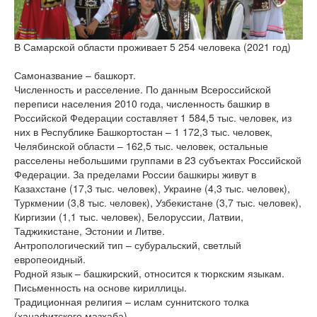
версии сайта
В Самарской области проживает 5 254 человека (2021 год)
Самоназвание – башкорт.
Численность и расселение. По данным Всероссийской
переписи населения 2010 года, численность башкир в
Российской Федерации составляет 1 584,5 тыс. человек, из
них в Республике Башкортостан – 1 172,3 тыс. человек,
Челябинской области – 162,5 тыс. человек, остальные
расселены небольшими группами в 23 субъектах Российской
Федерации. За пределами России башкиры живут в
Казахстане (17,3 тыс. человек), Украине (4,3 тыс. человек),
Туркмении (3,8 тыс. человек), Узбекистане (3,7 тыс. человек),
Киргизии (1,1 тыс. человек), Белоруссии, Латвии,
Таджикистане, Эстонии и Литве.
Антропологический тип – субуральский, светлый
европеоидный.
Родной язык – башкирский, относится к тюркским языкам.
Письменность на основе кириллицы.
Традиционная религия – ислам суннитского толка
(ханафитского мазхаба).