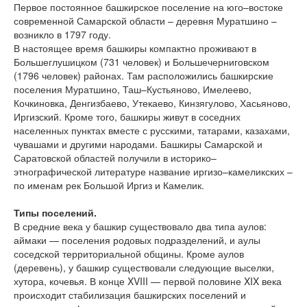
Первое постоянное башкирское поселение на юго–востоке
современной Самарской области – деревня Муратшино –
возникло в 1797 году.
В настоящее время башкиры компактно проживают в
Большеглушицком (731 человек) и Большечерниговском
(1796 человек) районах. Там расположились башкирские
поселения Муратшино, Таш–Кустьяново, Имелеево,
Кочкиновка, Денгизбаево, Утекаево, Кинзягулово, Хасьяново,
Иргизский. Кроме того, башкиры живут в соседних
населенных пунктах вместе с русскими, татарами, казахами,
чувашами и другими народами. Башкиры Самарской и
Саратовской областей получили в историко–
этнографической литературе название иргизо–камеликских –
по именам рек Большой Иргиз и Камелик.
Типы поселений.
В средние века у башкир существовало два типа аулов:
аймаки — поселения родовых подразделений, и аулы
соседской территориальной общины. Кроме аулов
(деревень), у башкир существовали следующие выселки,
хутора, кочевья. В конце XVIII — первой половине XIX века
происходит стабилизация башкирских поселений и