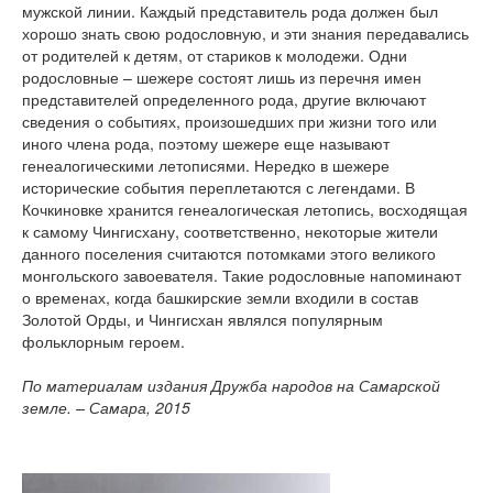
мужской линии. Каждый представитель рода должен был
хорошо знать свою родословную, и эти знания передавались
от родителей к детям, от стариков к молодежи. Одни
родословные – шежере состоят лишь из перечня имен
представителей определенного рода, другие включают
сведения о событиях, произошедших при жизни того или
иного члена рода, поэтому шежере еще называют
генеалогическими летописями. Нередко в шежере
исторические события переплетаются с легендами. В
Кочкиновке хранится генеалогическая летопись, восходящая
к самому Чингисхану, соответственно, некоторые жители
данного поселения считаются потомками этого великого
монгольского завоевателя. Такие родословные напоминают
о временах, когда башкирские земли входили в состав
Золотой Орды, и Чингисхан являлся популярным
фольклорным героем.
По материалам издания Дружба народов на Самарской
земле. – Самара, 2015