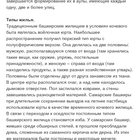
завершается формирование их в аулы, имеющие каждый
одну, две и более улиц.
Типы жилья.
Традиционным башкирским жилищем в условиях кочевого
быта являлась войлочная юрта. Наибольшее
распространение получил тюркский тип юрты с
полусферическим верхом. Она делилась на две половины:
мужскую, располагавшуюся слева от входа (там хранились
такие вещи, как оружие, упряжь, постельные
принадлежности), и женскую – справа от входа (там
находились продукты, а также разная хозяйственная утварь).
Половины были отделены друг от друга занавесом из ткани.
В центре юрты располагался очаг, а над ним находилось
дымовое отверстие. Пол застилался коврами, а стены
завешивались разноцветной материей. Самарские башкиры
при длительном сохранении выездов на летние пастбища
использовали юрты в качестве временного кочевого жилища.
В связи с переходом к оседлости постоянным типом
башкирского жилища становится изба. У самарских башкир,
живших среди обширных степей, в прошлом преобладали
дома, сложенные из саманного кирпича или дерна. Из этих
же материалов были построены и некоторые мечети.