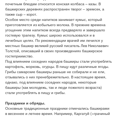
почетным блюдам относится конская колбаса – казы. В
башкирских деревнях распространен творог – эремсек, а
также сыр – корот.
Особое место среди напитков занимает кумыс, который
приготовляется из кобыльего молока. В прежние времена
угощение этим напитком всегда предваряло и завершало
гостевую трапезу. Кумыс широко использовался и в
лечебных целях. По рекомендации врачей им лечился у
местных башкир великий русский писатель Лев Николаевич
Толстой, описавший в своих произведениях башкирское
гостеприимство.
Под влиянием соседних народов башкиры стали употреблять
картофель, морковь, огурцы. В пищу идут различные ягоды.
Грибы самарские башкиры раньше не собирали и не ели,
отзывались о них пренебрежительно. В настоящее время,
однако, под влиянием соседних народов, некоторые
башкиры (как молодежь, так и люди пожилого возраста)
стали употреблять в пищу и грибы.
Праздники и обряды.
Основные традиционные праздники отмечались башкирами
в весеннее и летнее время. Например, Каргатуй («грачиный