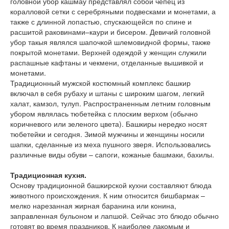
головной убор кашмау представлял собой чепец из
коралловой сетки с серебряными подвесками и монетами, а
также с длинной лопастью, спускающейся по спине и
расшитой раковинами–каури и бисером. Девичий головной
убор такыя являлся шапочкой шлемовидной формы, также
покрытой монетами. Верхней одеждой у женщин служили
распашные кафтаны и чекмени, отделанные вышивкой и
монетами.
Традиционный мужской костюмный комплекс башкир
включал в себя рубаху и штаны с широким шагом, легкий
халат, камзол, тулуп. Распространенным летним головным
убором являлась тюбетейка с плоским верхом (обычно
коричневого или зеленого цвета). Башкиры нередко носят
тюбетейки и сегодня. Зимой мужчины и женщины носили
шапки, сделанные из меха пушного зверя. Использовались
различные виды обуви – сапоги, кожаные башмаки, бахилы.
Традиционная кухня.
Основу традиционной башкирской кухни составляют блюда
животного происхождения. К ним относится бишбармак –
мелко нарезанная жирная баранина или конина,
заправленная бульоном и лапшой. Сейчас это блюдо обычно
готовят во время праздников. К наиболее лакомым и