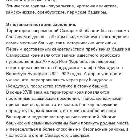
Этнические группы - зауральские, иргизо-камеликские,
камско-икские, оренбургские, пермские башкиры.
Этногенез и история заселения.
Территория современной Самарской области была знакома
башкирам издавна – об этом свидетельствуют как предания
самих местных башкир, так и исторические источники.
Первым достоверным свидетельством пребывания башкир в
Самарском крае являются записи известного арабского
путешественника Ахмеда Ибн-Фадлана, являвшегося
секретарем посольства багдадского халифа Муктадира в
Волжскую Булгарию в 921–922 годах. Автор, в частности,
указал, что, переправившись через реку Кюнджюлю
(Кондурчу), посольство вступило в страну башкир.
В конце XVIII века на территории края появляются
постоянные башкирские поселения. Наиболее важными
причинами оседания в этих местах башкир послужили,
наряду с уходом калмыков, интенсивная колонизация
Башкирии и подавление народных восстаний. Многие
башкирские семьи вынуждены были покинуть родные места
и переселиться в более спокойные и безопасные районы, в
частности, в степи Самарского Заволжья.