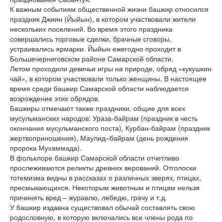
К важным событиям общественной жизни башкир относился
праздник Джиин (Йыйын), в котором участвовали жители
нескольких поселений. Во время этого праздника
совершались торговые сделки, брачные сговоры,
устраивались ярмарки. Йыйын ежегодно проходит в
Большечерниговском районе Самарской области.
Летом проходили девичьи игры на природе, обряд «кукушкин
чай», в котором участвовали только женщины. В настоящее
время среди башкир Самарской области наблюдается
возрождение этих обрядов.
Башкиры отмечают также праздники, общие для всех
мусульманских народов: Ураза-байрам (праздник в честь
окончания мусульманского поста), Курбан-байрам (праздник
жертвоприношения), Маулид–байрам (день рождения
пророка Мухаммада).
В фольклоре башкир Самарской области отчетливо
прослеживаются реликты древних верований. Отголоски
тотемизма видны в рассказах о различных зверях, птицах,
пресмыкающихся. Некоторым животным и птицам нельзя
причинять вред – журавлю, лебедю, грачу и т.д.
У башкир издавна существовал обычай составлять свою
родословную, в которую включались все члены рода по