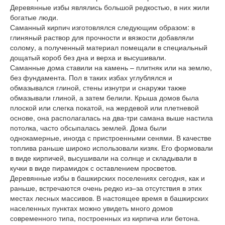
Деревянные избы являлись большой редкостью, в них жили
богатые люди.
Саманный кирпич изготовлялся следующим образом: в
глиняный раствор для прочности и вязкости добавляли
солому, а полученный материал помещали в специальный
дощатый короб без дна и верха и высушивали.
Саманные дома ставили на камень – плитняк или на землю,
без фундамента. Пол в таких избах углублялся и
обмазывался глиной, стены изнутри и снаружи также
обмазывали глиной, а затем белили. Крыша домов была
плоской или слегка покатой, на жердевой или плетневой
основе, она располагалась на два-три самана выше настила
потолка, часто обсыпалась землей. Дома были
однокамерные, иногда с пристроенными сенями. В качестве
топлива раньше широко использовали кизяк. Его формовали
в виде кирпичей, высушивали на солнце и складывали в
кучки в виде пирамидок с оставлением просветов.
Деревянные избы в башкирских поселениях сегодня, как и
раньше, встречаются очень редко из–за отсутствия в этих
местах лесных массивов. В настоящее время в башкирских
населенных пунктах можно увидеть много домов
современного типа, построенных из кирпича или бетона.