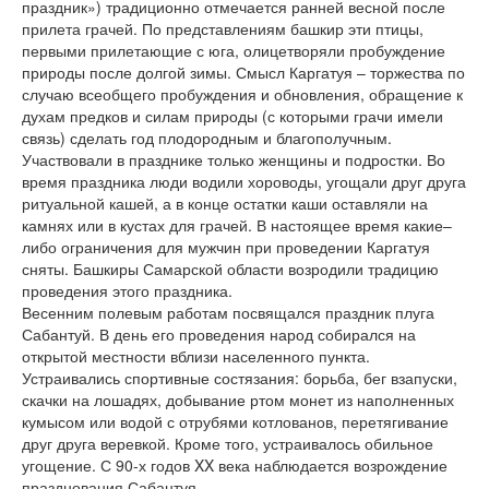
праздник») традиционно отмечается ранней весной после
прилета грачей. По представлениям башкир эти птицы,
первыми прилетающие с юга, олицетворяли пробуждение
природы после долгой зимы. Смысл Каргатуя – торжества по
случаю всеобщего пробуждения и обновления, обращение к
духам предков и силам природы (с которыми грачи имели
связь) сделать год плодородным и благополучным.
Участвовали в празднике только женщины и подростки. Во
время праздника люди водили хороводы, угощали друг друга
ритуальной кашей, а в конце остатки каши оставляли на
камнях или в кустах для грачей. В настоящее время какие–
либо ограничения для мужчин при проведении Каргатуя
сняты. Башкиры Самарской области возродили традицию
проведения этого праздника.
Весенним полевым работам посвящался праздник плуга
Сабантуй. В день его проведения народ собирался на
открытой местности вблизи населенного пункта.
Устраивались спортивные состязания: борьба, бег взапуски,
скачки на лошадях, добывание ртом монет из наполненных
кумысом или водой с отрубями котлованов, перетягивание
друг друга веревкой. Кроме того, устраивалось обильное
угощение. С 90-х годов XX века наблюдается возрождение
празднования Сабантуя.