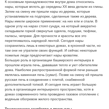
К основным принадлежностям внутри дома относились
нары, которые вплоть до середины ХХ века делали из глины.
Затем на смену им пришли нары из дерева, которые
устанавливали на подпорки, сделанные также из дерева.
Нары имели широкое применение: на них ели и спали. В
одном углу на нарах стоял сундук, на который аккуратно
складывали горкой свернутые одеяла, подушки, тюфяки,
паласы, чепраки. Для прочности и красоты все это
перетягивалось нарядной лентой. Сегодня нары
сохранились лишь в некоторых домах, в кухонной части, но
там они не утратили своих функций. И сейчас некоторые
пожилые люди предпочитают нары кроватям.
Большую роль в организации башкирского интерьера в
прошлом играла печь, дававшая тепло и уют обитателям
дома. Наиболее распространенной формой печи раньше
являлась каминная печь (сувал). Позже на смену ей пришла
русская печь в соединении с плитой, снабженной
дополнительной топкой. И сегодня печь играет большую
роль в организации интерьерного пространства, хотя в
домах современного типа проведено газовое отопление с
водяным обогревом жилого пространства.
Традиционное хозяйство и промыслы.