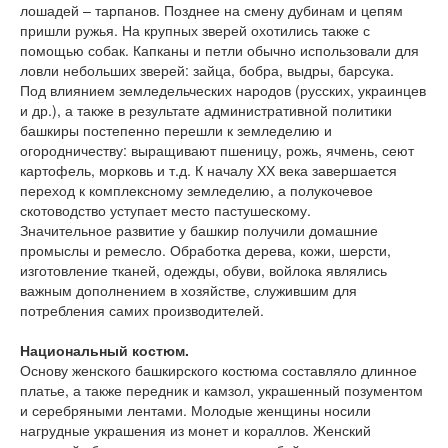
лошадей – тарпанов. Позднее на смену дубинам и цепям
пришли ружья. На крупных зверей охотились также с
помощью собак. Капканы и петли обычно использовали для
ловли небольших зверей: зайца, бобра, выдры, барсука.
Под влиянием земледельческих народов (русских, украинцев
и др.), а также в результате административной политики
башкиры постепенно перешли к земледелию и
огородничеству: выращивают пшеницу, рожь, ячмень, сеют
картофель, морковь и т.д. К началу ХХ века завершается
переход к комплексному земледелию, а полукочевое
скотоводство уступает место пастушескому.
Значительное развитие у башкир получили домашние
промыслы и ремесло. Обработка дерева, кожи, шерсти,
изготовление тканей, одежды, обуви, войлока являлись
важным дополнением в хозяйстве, служившим для
потребления самих производителей.
Национальный костюм.
Основу женского башкирского костюма составляло длинное
платье, а также передник и камзол, украшенный позументом
и серебряными лентами. Молодые женщины носили
нагрудные украшения из монет и кораллов. Женский