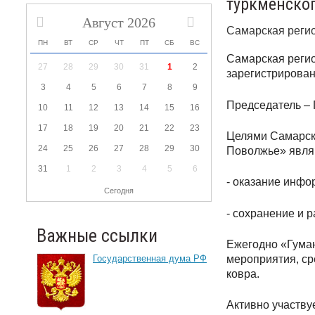
туркменског
Август 2026
Самарская реги
ПН
ВТ
СР
ЧТ
ПТ
СБ
ВС
Самарская реги
27
28
29
30
31
1
2
зарегистрирован
3
4
5
6
7
8
9
Председатель – 
10
11
12
13
14
15
16
17
18
19
20
21
22
23
Целями Самарско
24
25
26
27
28
29
30
Поволжье» явля
31
1
2
3
4
5
6
- оказание инфо
Сегодня
- сохранение и р
Важные ссылки
Ежегодно «Гуман
мероприятия, ср
Государственная дума РФ
ковра.
Активно участв