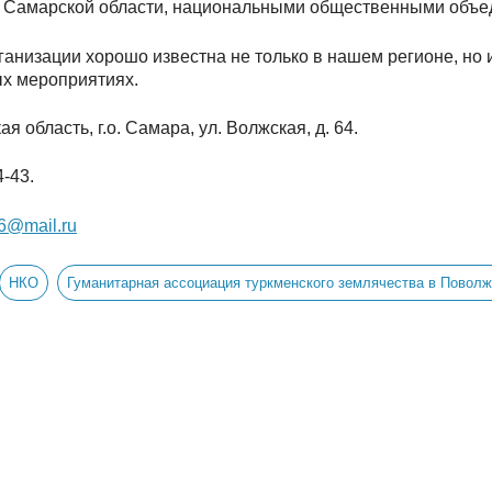
 Самарской области, национальными общественными объе
ганизации хорошо известна не только в нашем регионе, но и
х мероприятиях.
я область, г.о. Самара, ул. Волжская, д. 64.
4-43.
6@mail.ru
НКО
Гуманитарная ассоциация туркменского землячества в Повол