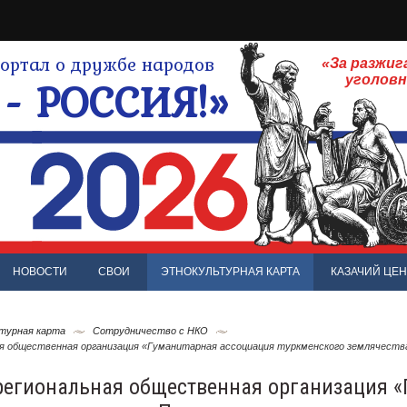
ртал о дружбе народов
«За разжиг
- РОССИЯ!»
уголов
НОВОСТИ
СВОИ
ЭТНОКУЛЬТУРНАЯ КАРТА
КАЗАЧИЙ ЦЕН
турная карта
Сотрудничество c НКО
я общественная организация «Гуманитарная ассоциация туркменского землячеств
региональная общественная организация «