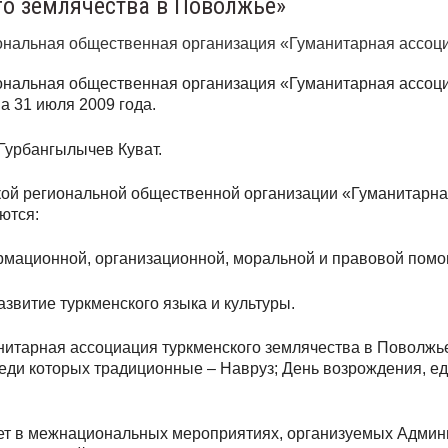
о землячества в Поволжье»
ональная общественная организация «Гуманитарная ассоци
ональная общественная организация «Гуманитарная ассоци
а 31 июля 2009 года.
Гурбангылычев Куват.
й региональной общественной организации «Гуманитарная
ются:
рмационной, организационной, моральной и правовой помо
азвитие туркменского языка и культуры.
итарная ассоциация туркменского землячества в Поволжь
еди которых традиционные – Навруз; День возрождения, ед
ует в межнациональных мероприятиях, организуемых Админ