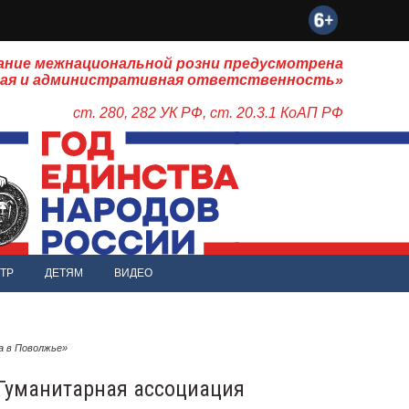
ание межнациональной розни предусмотрена
ная и административная ответственность»
ст. 280, 282 УК РФ, ст. 20.3.1 КоАП РФ
ТР
ДЕТЯМ
ВИДЕО
а в Поволжье»
Гуманитарная ассоциация