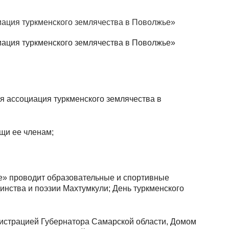
ация туркменского землячества в Поволжье»
ация туркменского землячества в Поволжье»
 ассоциация туркменского землячества в
щи ее членам;
е» проводит образовательные и спортивные
инства и поэзии Махтумкули; День туркменского
истрацией Губернатора Самарской области, Домом