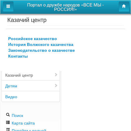
Портал о дружбе народов «ВСЕ МЫ -
РОССИЯ!»
Казачий центр
Главная
Дом дружбы народов
Российское казачество
Новости
История Волжского казачества
Законодательство о казачестве
СВОи
Контакты
Этнокультурная карта
Казачий центр
Детям
Видео
Поиск
Карта сайта
Перейти к полной