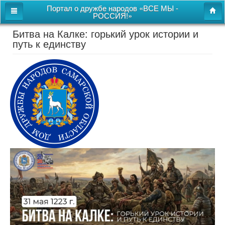
Портал о дружбе народов «ВСЕ МЫ -
РОССИЯ!»
Битва на Калке: горький урок истории и
Главная
путь к единству
Дом дружбы народов
Новости
СВОи
Этнокультурная карта
Казачий центр
Детям
Видео
Поиск
Карта сайта
Перейти к полной