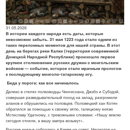
версии сайта
31.05.2026
В истории каждого народа есть даты, которые
невозможно забыть. 31 мая 1223 года стало одним из
таких переломных моментов для нашей страны. В этот
день на берегах реки Калки (территория современной
Донецкой Народной Республики) произошло первое
крупное столкновение русских дружин с монгольским
войском — событие, которое стало мрачным прологом
к последующему монголо-татарскому игу.
Беда у порога: как все начиналось
Далеко в степях полководцы Чингисхана, Джэбэ и Субэдэй,
совершая разведывательный поход на запад, разгромили
аланов и обрушились на половцев. Половецкий хан Котян
обратился за помощью к своему зятю, галицкому князю
Мстиславу Удатному, с тревожными словами: «Нашу землю
сегодня отняли, а вашу завтра возьмут».
Русские князья собрались в Киеве на совет. Несмотря на