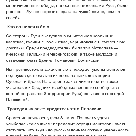
многочисленные обиды, нанесенные половцами Руси, было
решено: «Лучше встретить врага на чужой земле, чем на
своей».
Кто сошелся в бою
Со стороны Руси выступила внушительная коалиция:
киевские, галицкие, волынские, черниговские и смоленские
дружины. Среди предводителей были три Мстислава —
Киевский, Галицкий и Черниговский, а также молодой и
отважный князь Даниил Романович Волынский.
Им противостояли закаленные в походах тумены монголов
под руководством лучших военачальников империи —
Субэдэя и Джэбэ. На стороне захватчиков в битве также
участвовали бродники (свободные военные сообщества
южной пограничной территории Руси) во главе с воеводой
Плоскиней.
Трагедия на реке: предательство Плоскини
Сражение началось утром 31 мая. Поначалу удача
улыбалась союзникам: передовые отряды монголов начали
отступать, что внушило русским воинам ложную уверенность
в легкой победе. Однако из-за отсутствия единого