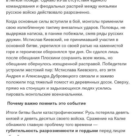
командования и феодальных распрей между князьями
русское войско действовало разрозненно.
Когда основные силы вступили в бой, монголы применили
свою излюбленную тактику внезапных ударов. Половцы, не
выдержав натиска, в панике побежали, смяв ряды русских
дружин. Мстислав Киевский, не принимавший участия в
основной битве, укрепился со своей ратью на каменистой
горе и героически оборонялся три дня. Он сдался лишь
после обещания Плоскини сохранить всем жизнь, но
обещание обернулось изощренной расправой. Победители
устроили жестокий пир: Мстислава Киевского, его зятя
Андрея и Александра Дубровецкого связали и заживо
положили под тяжелый помост из деревянных досок. Сверху,
прямо на стонущих и задыхающихся людях уселись
пировать монгольские военачальники.
Почему важно помнить это событие
Итоги битвы были катастрофическими: Русь потеряла девять
князей и девять десятых своего войска. Сражение на Калке
обнажило главную проблему того времени —
губительность разрозненности и гордыни
перед лицом