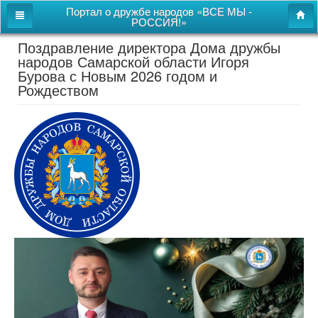
Портал о дружбе народов «ВСЕ МЫ -
РОССИЯ!»
Поздравление директора Дома дружбы
Главная
народов Самарской области Игоря
Бурова с Новым 2026 годом и
Дом дружбы народов
Рождеством
Новости
СВОи
Этнокультурная карта
Казачий центр
Детям
Видео
Поиск
Карта сайта
Перейти к полной