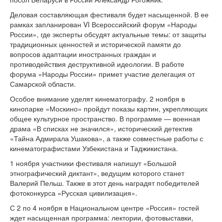
Деловая составляющая фестиваля будет насыщенной. В ее
рамках запланирован VI Всероссийский форум «Народы
России», где эксперты обсудят актуальные темы: от защиты
традиционных ценностей и исторической памяти до
вопросов адаптации иностранных граждан и
противодействия деструктивной идеологии. В работе
форума «Народы России» примет участие делегация от
Самарской области.
Особое внимание уделят кинематографу. 2 ноября в
кинопарке «Москино» пройдут показы картин, укрепляющих
общее культурное пространство. В программе — военная
драма «В списках не значился», исторический детектив
«Тайна Адмирала Ушакова», а также совместные работы с
кинематографистами Узбекистана и Таджикистана.
1 ноября участники фестиваля напишут «Большой
этнографический диктант», ведущим которого станет
Валерий Пельш. Также в этот день наградят победителей
фотоконкурса «Русская цивилизация».
С 2 по 4 ноября в Национальном центре «Россия» гостей
ждет насыщенная программа: лектории, фотовыставки,