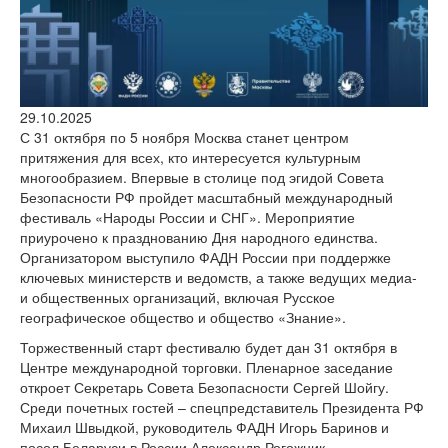
версии сайта
29.10.2025
С 31 октября по 5 ноября Москва станет центром
притяжения для всех, кто интересуется культурным
многообразием. Впервые в столице под эгидой Совета
Безопасности РФ пройдет масштабный международный
фестиваль «Народы России и СНГ». Мероприятие
приурочено к празднованию Дня народного единства.
Организатором выступило ФАДН России при поддержке
ключевых министерств и ведомств, а также ведущих медиа-
и общественных организаций, включая Русское
географическое общество и общество «Знание».
Торжественный старт фестивалю будет дан 31 октября в
Центре международной торговки. Пленарное заседание
откроет Секретарь Совета Безопасности Сергей Шойгу.
Среди почетных гостей – спецпредставитель Президента РФ
Михаил Швыдкой, руководитель ФАДН Игорь Баринов и
посол Беларуси в России Александр Рогожник.