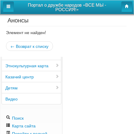
Портал о дружбе народов «ВСЕ МЫ -
РОССИЯ!»
Анонсы
Главная
Дом дружбы народов
Элемент не найден!
Новости
← Возврат к списку
СВОи
Этнокультурная карта
Казачий центр
Детям
Видео
Поиск
Карта сайта
Перейти к полной