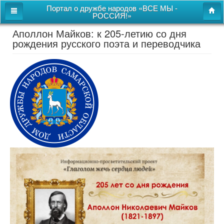
Портал о дружбе народов «ВСЕ МЫ -
РОССИЯ!»
Аполлон Майков: к 205-летию со дня
Главная
рождения русского поэта и переводчика
Дом дружбы народов
Новости
СВОи
Этнокультурная карта
Казачий центр
Детям
Видео
Поиск
Карта сайта
Перейти к полной