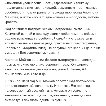
Спокойная уравновешенность, стремление к тонкому
наслаждению жизнью, природой, искусством – вот главные
особенности поэзии раннего периода творчества Аполлона
Майкова, а источники его вдохновения – молодость, любовь,
красота.
Под влиянием патриотических настроений, вызванных
Крымской войной и последующими событиями, «любовь к
родине вспыхивает с особенной силой» и отражается в
его творчестве – в целом ряде прекрасных стихотворений,
например, «Картины бледные полуночного края! / Где б я ни
умирал, / Вас вспомню, умирая…»
Аполлон Майков оставил богатое литературное наследие:
поэмы, лирические стихотворения, прозу. Он широко
известен как переводчик произведений Г. Гейне, А.Б.
Мицкевича, И.В. Гёте и др.
С 1866 по 1870 год А.Н. Майков работал над поэтическим
переложением «Слова о полку Игореве». Его перевод
на современный русский язык, которым он усиленно
занимался четыре года, исследователи древнерусской
литературы признали одним из лучших.