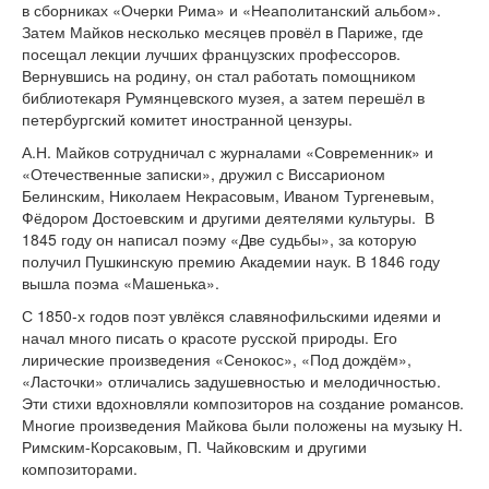
в сборниках «Очерки Рима» и «Неаполитанский альбом».
Затем Майков несколько месяцев провёл в Париже, где
посещал лекции лучших французских профессоров.
Вернувшись на родину, он стал работать помощником
библиотекаря Румянцевского музея, а затем перешёл в
петербургский комитет иностранной цензуры.
А.Н. Майков сотрудничал с журналами «Современник» и
«Отечественные записки», дружил с Виссарионом
Белинским, Николаем Некрасовым, Иваном Тургеневым,
Фёдором Достоевским и другими деятелями культуры. В
1845 году он написал поэму «Две судьбы», за которую
получил Пушкинскую премию Академии наук. В 1846 году
вышла поэма «Машенька».
С 1850-х годов поэт увлёкся славянофильскими идеями и
начал много писать о красоте русской природы. Его
лирические произведения «Сенокос», «Под дождём»,
«Ласточки» отличались задушевностью и мелодичностью.
Эти стихи вдохновляли композиторов на создание романсов.
Многие произведения Майкова были положены на музыку Н.
Римским-Корсаковым, П. Чайковским и другими
композиторами.