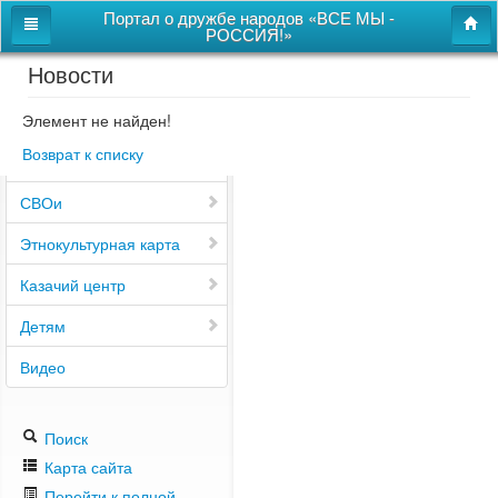
Портал о дружбе народов «ВСЕ МЫ -
РОССИЯ!»
Новости
Главная
Дом дружбы народов
Элемент не найден!
Возврат к списку
Новости
СВОи
Этнокультурная карта
Казачий центр
Детям
Видео
Поиск
Карта сайта
Перейти к полной