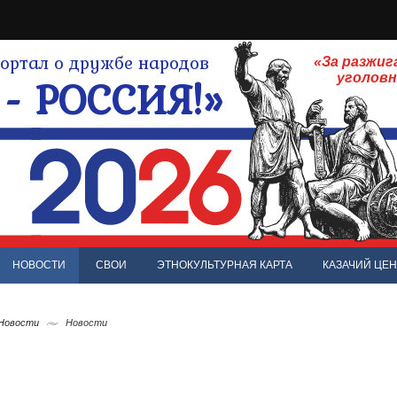
ртал о дружбе народов
«За разжиг
- РОССИЯ!»
уголов
НОВОСТИ
СВОИ
ЭТНОКУЛЬТУРНАЯ КАРТА
КАЗАЧИЙ ЦЕН
 Новости
Новости