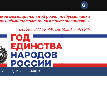
ание межнациональной розни предусмотрена
ная и административная ответственность»
ст. 280, 282 УК РФ, ст. 20.3.1 КоАП РФ
ТР
ДЕТЯМ
ВИДЕО