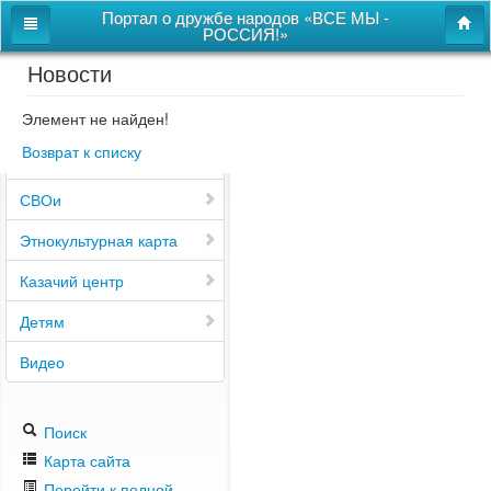
Портал о дружбе народов «ВСЕ МЫ -
РОССИЯ!»
Новости
Главная
Дом дружбы народов
Элемент не найден!
Возврат к списку
Новости
СВОи
Этнокультурная карта
Казачий центр
Детям
Видео
Поиск
Карта сайта
Перейти к полной