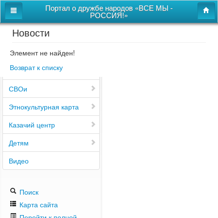
Портал о дружбе народов «ВСЕ МЫ -
РОССИЯ!»
Новости
Главная
Дом дружбы народов
Элемент не найден!
Возврат к списку
Новости
СВОи
Этнокультурная карта
Казачий центр
Детям
Видео
Поиск
Карта сайта
Перейти к полной