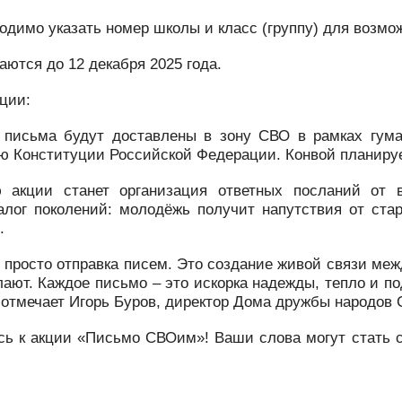
бходимо указать номер школы и класс (группу) для возмо
ются до 12 декабря 2025 года.
ции:
 письма будут доставлены в зону СВО в рамках гуман
ю Конституции Российской Федерации. Конвой планирует
 акции станет организация ответных посланий от 
алог поколений: молодёжь получит напутствия от ст
.
е просто отправка писем. Это создание живой связи меж
елают. Каждое письмо – это искорка надежды, тепло и 
– отмечает Игорь Буров, директор Дома дружбы народов 
ь к акции «Письмо СВОим»! Ваши слова могут стать са