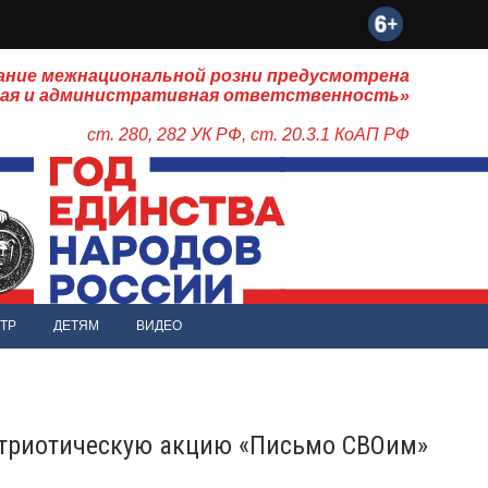
ание межнациональной розни предусмотрена
ная и административная ответственность»
ст. 280, 282 УК РФ, ст. 20.3.1 КоАП РФ
ТР
ДЕТЯМ
ВИДЕО
атриотическую акцию «Письмо СВОим»