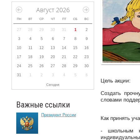
Август 2026
ПН
ВТ
СР
ЧТ
ПТ
СБ
ВС
27
28
29
30
31
1
2
3
4
5
6
7
8
9
10
11
12
13
14
15
16
17
18
19
20
21
22
23
24
25
26
27
28
29
30
31
1
2
3
4
5
6
Цель акции:
Сегодня
Создать прочн
словами поддер
Важные ссылки
Президент России
Как принять уча
- школьным к
индивидуальны