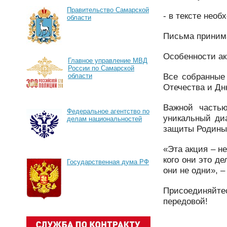
Правительство Самарской
- в тексте нео
области
Письма принима
Особенности ак
Главное управление МВД
России по Самарской
Все собранные
области
Отечества и Дн
Важной частью
Федеральное агентство по
уникальный ди
делам национальностей
защиты Родины
«Эта акция – н
кого они это д
Государственная дума РФ
они не одни», 
Присоединяйтес
передовой!