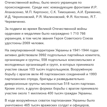
Отечественной войны, было много украинцев по
происхождению. Среди них: командующие фронта­ми И.Р.
Апанасенко, М.П. Кирпонос, С.К. Тимошенко, А.И. Еременко,
И.Д. Черняховский, Р.Я. Малиновский, Ф.Я. Костенко, Я.Т.
Черевиченко.
За подвиги во время Великой Отечественной войны
орденами и медалями было награждено 1 710 766
украинцев, в том числе звания Героя Советского Союза
удостоены 2069 человек.
На оккупированной территории Украины в 1941-1944 годах
активно действовали 3992 подпольных партий­ных комитета,
организации и группы, 558 подпольных комсомольских и
молодежных организаций и групп, в которых принимало
участие свыше 103 тысяч под­польщиков. Вооружённую
борьбу с врагом вели 46 партизанских соединений и 1993
партизанских отряда, бригады и разведывательно-
диверсионные группы численно­стью 518 тысяч партизан.
Кроме этого, в других формах борьбы с врагом при­нимало
участие около 1 миллиона 400 тысяч граждан Украины.
В ходе вооружённых схваток партизанами Украины было
уничтожено 465 тысяч вражеских сол­дат и офицеров,