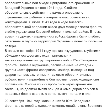
оборонительные бои в ходе Приграничного сражения на
Западной Украине в июне 1941 года. Стойкие
оборонительные действия на важных оперативно-
стратегических рубежах и направлениях сочетались с
контрударами. С июля 1941 года в ходе Киевской
оборонительной операции около двух месяцев части фронта
стойко удерживали Киевский оборонительный район. В то же
время на других направлениях войска фронта были глубоко
оттеснены в глубину территории Украины и понесли большие
потери.
В начале сентября 1941 году противнику удалось глубокими
обходами осуществить охват танковыми и
механизированными группировками войск Юго-Западного
фронта. Попав в окружение, расчленённые на отряды и
группы части фронта совершали манёвр, выходя из-под
ударов на промежуточные и тыловые оборонительные
рубежи, вели напряжённые бои против превосходящих сил
противника. Многие из них пробились через вражеские
заслоны, но десятки тысяч бойцов и командиров погибли в
неравных боях с врагом, а сотни тысяч - попали в плен.
20 сентября 1941 года колонна штаба Юго-Западного
фронта, в которой следовали командующий, члены Военного