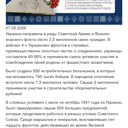
версии сайта
07.05.2026
Украина направила в ряды Советской Армии и Воен­но-
морского флота около 2,5 миллионов своих граж­дан. В
войсках 4-х Украинских фронтов в строевых,
преимущественно пехотных частях и соединениях, украинцы
составляли 60-80% и принимали самое ак­тивное участие в
освобождении своей родины от фа­шистских захватчиков.
Было создано 650 истреби­тельных батальонов, в которых
насчитывалось 150 тысяч бойцов. В народное ополчение
вступило около 1,3 миллиона человек. Свыше 2 миллионов
принимали участие в строительстве оборонительных
рубежей.
В сложных условиях с июля по октябрь 1941 года из Украины
было эвакуировано свыше 500 больших предприятий,
которые продолжали работать в разных уголках Советского
Союза. Среди маршалов и генералов, возглавлявших пят­
надцать фронтов, действовавших во время Ве­ликой