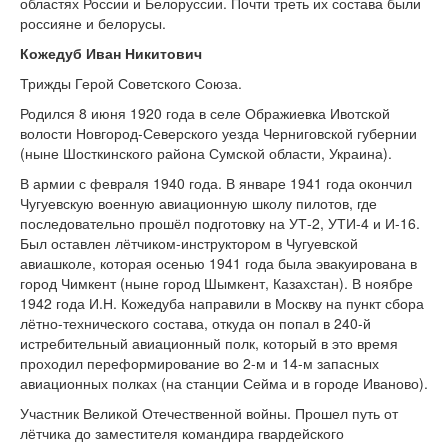
областях России и Белоруссии. Почти треть их состава были
россияне и белорусы.
Кожедуб Иван Никитович
Трижды Герой Советского Союза.
Родился 8 июня 1920 года в селе Ображиевка Ивотской
волости Новгород-Северского уезда Черниговской губернии
(ныне Шосткинского района Сумской области, Украина).
В армии с февраля 1940 года. В январе 1941 года окончил
Чугуевскую военную авиационную школу пилотов, где
последовательно прошёл подготовку на УТ-2, УТИ-4 и И-16.
Был оставлен лётчиком-инструктором в Чугуевской
авиашколе, которая осенью 1941 года была эвакуирована в
город Чимкент (ныне город Шымкент, Казахстан). В ноябре
1942 года И.Н. Кожедуба направили в Москву на пункт сбора
лётно-технического состава, откуда он попал в 240-й
истребительный авиационный полк, который в это время
проходил переформирование во 2-м и 14-м запасных
авиационных полках (на станции Сейма и в городе Иваново).
Участник Великой Отечественной войны. Прошел путь от
лётчика до заместителя командира гвардейского