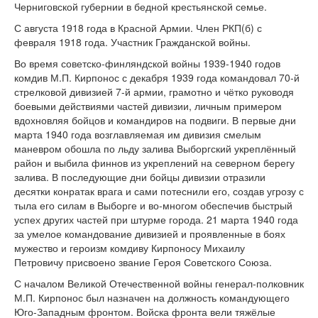
Черниговской губер­нии в бедной крестьян­ской семье.
С августа 1918 года в Красной Армии. Член РКП(б) с
февраля 1918 года. Участник Гражданской войны.
Во время советско-финляндской войны 1939-1940 годов
комдив М.П. Кирпонос с декабря 1939 года командовал 70-й
стрелковой дивизией 7-й армии, грамотно и чётко руководя
боевыми действиями частей дивизии, личным примером
вдохновляя бойцов и командиров на подвиги. В первые дни
марта 1940 года возглавляемая им дивизия смелым
маневром обошла по льду залива Выборгский укреплённый
район и выбила финнов из укреплений на северном берегу
залива. В последующие дни бойцы дивизии отразили
десятки конратак врага и сами потеснили его, создав угрозу с
тыла его силам в Выборге и во-многом обеспечив быстрый
успех других частей при штурме города. 21 марта 1940 года
за умелое командование дивизией и проявленные в боях
мужество и героизм комдиву Кирпоносу Михаилу
Петровичу присвоено звание Героя Советского Союза.
С началом Великой Отечественной войны ге­нерал-полковник
М.П. Кирпонос был назна­чен на должность командующего
Юго-Западным фронтом. Войска фронта вели тяжёлые