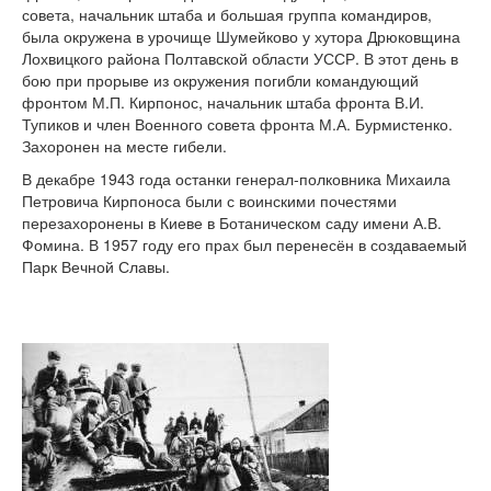
совета, начальник штаба и большая группа командиров,
была окружена в урочище Шумейково у хутора Дрюковщина
Лохвицкого района Полтавской области УССР. В этот день в
бою при прорыве из окружения погибли командующий
фронтом М.П. Кирпонос, начальник штаба фронта В.И.
Тупиков и член Военного совета фронта М.А. Бурмистенко.
Захоронен на месте гибели.
В декабре 1943 года останки ге­нерал-полковника Михаила
Петро­вича Кирпоноса были с воинскими почестями
перезахоронены в Кие­ве в Ботаническом саду имени А.В.
Фомина. В 1957 году его прах был перенесён в создаваемый
Парк Вечной Славы.