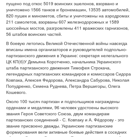
пущено под откос 5019 воинских эше­лонов, взорвано и
уничтожено 1566 танков и броне­машин, 13535 автомобилей,
820 пушек и минометов, сбиты и уничтожены на аэродромах
211 самолетов, взорваны 607 железнодорожных и 1589
шоссейных мостов, разгромлены 411 вражеских гарнизонов,
56 штабов воинских частей.
В боевую летопись Великой Отечественной войны навсегда
вписаны имена организаторов и руководи­телей подпольно-
партизанского движения в Украине: секретаря нелегального
ЦК КП(б)У Демьяна Коротчен­ко, начальника Украинского
штаба партизанского дви­жения Тимофея Строкача,
легендарных партизанских командиров и комиссаров Сидора
Ковпака, Алексея Федорова, Александра Сабурова, Николая
Попудренко, Семена Руднева, Петра Вершигоры, Олега
Коше­вого.
Около 100 тысяч партизан и подпольщиков награж­дены
орденами и медалями, 96 человек удостоены высокого
звания Героя Советского Союза, двум ко­мандирам
партизанских соединений - С. Ковпаку и А. Фёдорову - это
звание присвоено дважды. Украин­ские партизанские
формирования вели активные бое­вые действия в соседних