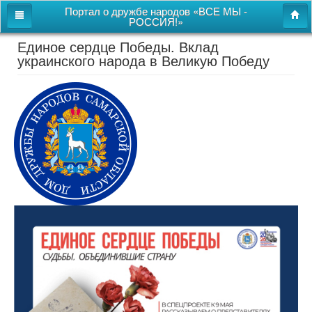
Портал о дружбе народов «ВСЕ МЫ -
РОССИЯ!»
Единое сердце Победы. Вклад
Главная
украинского народа в Великую Победу
Дом дружбы народов
Новости
СВОи
Этнокультурная карта
Казачий центр
Детям
Видео
Поиск
Карта сайта
Перейти к полной