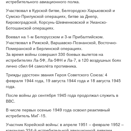
истребительного авиационного полка.
Участвовал в Курской битве, Белгородско-Харьковской и
Сумско-Прилукской операциях, битве за Днепр,
Кировоградской, Корсунь-Шевченковской и Уманско-
Ботошанской операциях.
Воевал на 1-м Белорусском и 3-м Прибалтийском.
Участвовал в Рижской, Варшавско-Познанской, Восточно-
Померанской и Берлинской операциях.
За время войны совершил 330 боевых вылетов на
истребителях Ла-5Ф, Ла-5ФН и Ла-7, в 120 воздушных боях
лично сбил 64 самолёта противника.
Трижды удостоен звания Героя Советского Союза: 4
февраля 1944 года, 19 августа 1944 года и 18 августа 1945
года.
После войны до сентября 1945 года продолжал служить в
ВВС.
В числе первых осенью 1949 года освоил реактивный
истребитель МиГ-15.
Участник Корейской войны: в апреле 1951 – феврале 1952 –
командир 324-й истребительной авиационной дивизии.