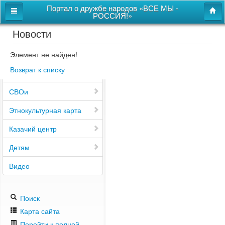
Портал о дружбе народов «ВСЕ МЫ -
РОССИЯ!»
Новости
Главная
Дом дружбы народов
Элемент не найден!
Возврат к списку
Новости
СВОи
Этнокультурная карта
Казачий центр
Детям
Видео
Поиск
Карта сайта
Перейти к полной