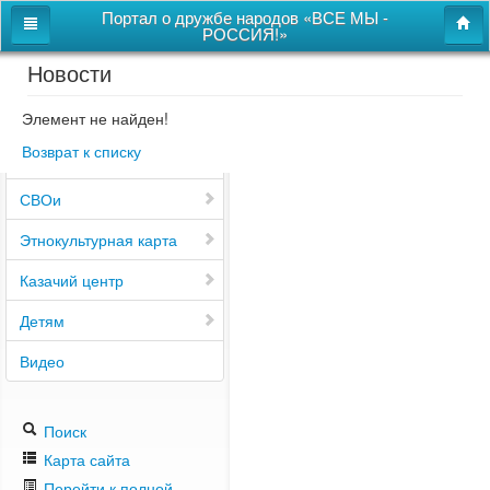
Портал о дружбе народов «ВСЕ МЫ -
РОССИЯ!»
Новости
Главная
Дом дружбы народов
Элемент не найден!
Возврат к списку
Новости
СВОи
Этнокультурная карта
Казачий центр
Детям
Видео
Поиск
Карта сайта
Перейти к полной