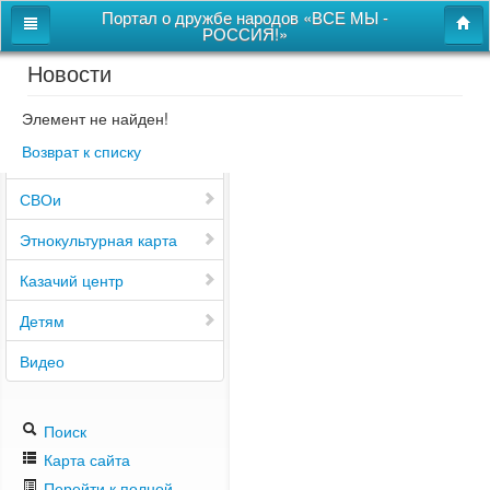
Портал о дружбе народов «ВСЕ МЫ -
РОССИЯ!»
Новости
Главная
Дом дружбы народов
Элемент не найден!
Возврат к списку
Новости
СВОи
Этнокультурная карта
Казачий центр
Детям
Видео
Поиск
Карта сайта
Перейти к полной