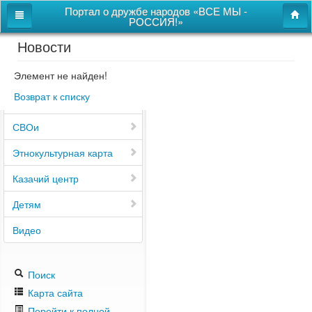
Портал о дружбе народов «ВСЕ МЫ -
РОССИЯ!»
Новости
Главная
Дом дружбы народов
Элемент не найден!
Возврат к списку
Новости
СВОи
Этнокультурная карта
Казачий центр
Детям
Видео
Поиск
Карта сайта
Перейти к полной