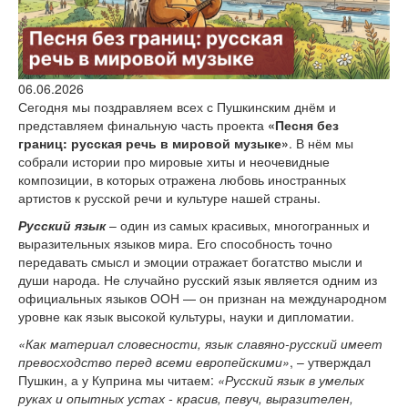
версии сайта
06.06.2026
Сегодня мы поздравляем всех с Пушкинским днём и
представляем финальную часть проекта
«Песня без
границ: русская речь в мировой музыке»
. В нём мы
собрали истории про мировые хиты и неочевидные
композиции, в которых отражена любовь иностранных
артистов к русской речи и культуре нашей страны.
Русский язык
– один из самых красивых, многогранных и
выразительных языков мира. Его способность точно
передавать смысл и эмоции отражает богатство мысли и
души народа. Не случайно русский язык является одним из
официальных языков ООН — он признан на международном
уровне как язык высокой культуры, науки и дипломатии.
«Как материал словесности, язык славяно-русский имеет
превосходство перед всеми европейскими»
, – утверждал
Пушкин, а у Куприна мы читаем:
«Русский язык в умелых
руках и опытных устах - красив, певуч, выразителен,