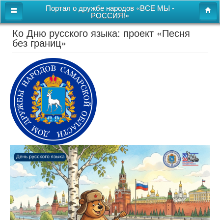
Портал о дружбе народов «ВСЕ МЫ -
РОССИЯ!»
Ко Дню русского языка: проект «Песня
Главная
без границ»
Дом дружбы народов
Новости
СВОи
Этнокультурная карта
Казачий центр
Детям
Видео
Поиск
Карта сайта
Перейти к полной