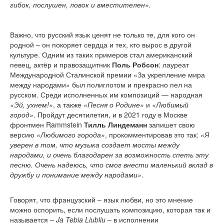
гибок, послушен, ловок и вместителен».
Важно, что русский язык ценят не только те, для кого он
родной – он покоряет сердца и тех, кто вырос в другой
культуре. Одним из таких примеров стал американский
певец, актёр и правозащитник
Поль Робсон
: лауреат
Международной Сталинской премии «За укрепление мира
между народами» был полиглотом и прекрасно пел на
русском. Среди исполненных им композиций — народная
«Эй, ухнем!»
, а также
«Песня о Родине»
и
«Любимый
город»
. Пройдут десятилетия, и в 2021 году в Москве
фронтмен Rammstein
Тилль Линдеманн
запишет свою
версию
«Любимого города»
, прокомментировав это так:
«Я
уверен в том, что музыка создает мосты между
народами, и очень благодарен за возможность спеть эту
песню. Очень надеюсь, что смог внести маленький вклад в
дружбу и понимание между народами»
.
Говорят, что французский – язык любви, но это мнение
можно оспорить, если послушать композицию, которая так и
называется –
Ja Tebia Liubliu
– в исполнении