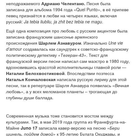
неподражаемого
Адриано Челентано.
Песня была
записана для альбома 1994 года «Quel Punto», в её припеве
певец признаётся в любви на четырех языках, включая
русский:
Ja tebia liubliu, ja zhit bez tebia ne magu.
Ещё одна композиция про любовь с русским акцентом была
записана французским шансонье армянского
происхождения
Шарлем Азнавуром
. Изначально
Une vie
d’amour
создавалась как саундтрек к советско-французскому
политическому детективу
«Тегеран-43»
. Текст для
французской версии песни написал сам маэстро в 1980 году,
вдохновившись красотой исполнительницы главной роли —
Наталии Белохвостиковой
. Впоследствии поэтесса
Наталья Кончаловская
написала русскую лирику для этой
песни, так в репертуаре Шарля Азнавура появилась
«Вечная
любовь»
, а у всех меломанов планеты – трогающая до
глубины души баллада.
Современная музыка тоже становится мостом между
культурами. Так, в мае 2019 года группа из Франкфурта-на-
Майне
Juno 17
записала кавер-версию на песню
«Бери
шинель, пойдем домой»
к 95-летию Булата Окуджавы, и