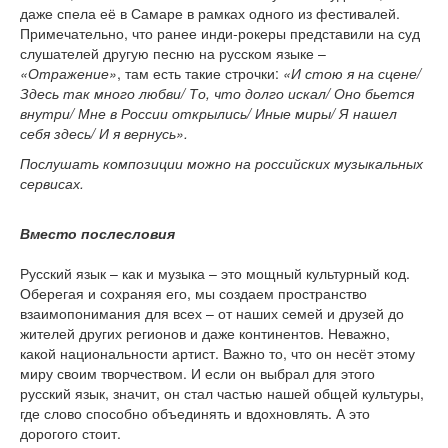
даже спела её в Самаре в рамках одного из фестивалей.
Примечательно, что ранее инди-рокеры представили на суд
слушателей другую песню на русском языке –
«Отражение»
, там есть такие строчки:
«И стою я на сцене/
Здесь так много любви/ То, что долго искал/ Оно бьется
внутри/ Мне в России открылись/ Иные миры/ Я нашел
себя здесь/ И я вернусь».
Послушать композиции можно на российских музыкальных
сервисах.
Вместо послесловия
Русский язык – как и музыка – это мощный культурный код.
Оберегая и сохраняя его, мы создаем пространство
взаимопонимания для всех – от наших семей и друзей до
жителей других регионов и даже континентов. Неважно,
какой национальности артист. Важно то, что он несёт этому
миру своим творчеством. И если он выбрал для этого
русский язык, значит, он стал частью нашей общей культуры,
где слово способно объединять и вдохновлять. А это
дорогого стоит.