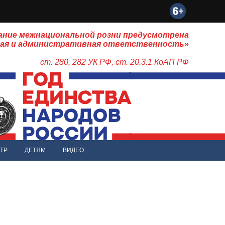
ание межнациональной розни предусмотрена
ная и административная ответственность»
ст. 280, 282 УК РФ, ст. 20.3.1 КоАП РФ
ТР
ДЕТЯМ
ВИДЕО