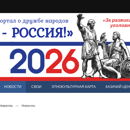
ртал о дружбе народов
«За разжиг
- РОССИЯ!»
уголов
НОВОСТИ
СВОИ
ЭТНОКУЛЬТУРНАЯ КАРТА
КАЗАЧИЙ ЦЕН
 Новости
Новости