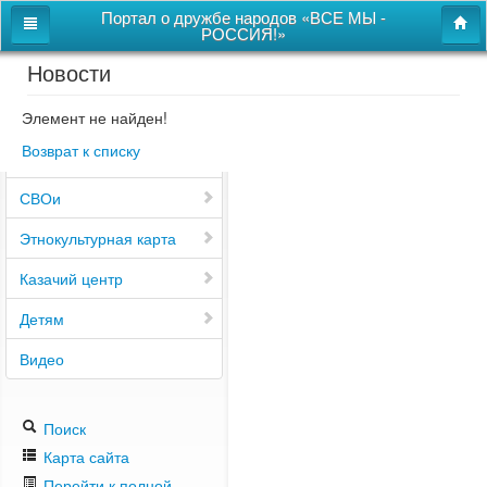
Портал о дружбе народов «ВСЕ МЫ -
РОССИЯ!»
Новости
Главная
Дом дружбы народов
Элемент не найден!
Возврат к списку
Новости
СВОи
Этнокультурная карта
Казачий центр
Детям
Видео
Поиск
Карта сайта
Перейти к полной