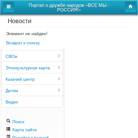
Портал о дружбе народов «ВСЕ МЫ -
РОССИЯ!»
Новости
Главная
Дом дружбы народов
Элемент не найден!
Возврат к списку
Новости
СВОи
Этнокультурная карта
Казачий центр
Детям
Видео
Поиск
Карта сайта
Перейти к полной