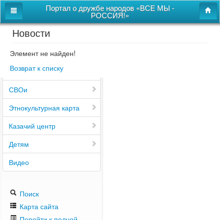
Портал о дружбе народов «ВСЕ МЫ -
РОССИЯ!»
Новости
Главная
Дом дружбы народов
Элемент не найден!
Возврат к списку
Новости
СВОи
Этнокультурная карта
Казачий центр
Детям
Видео
Поиск
Карта сайта
Перейти к полной