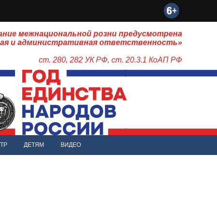
ание межнациональной розни предусмотрена
ная и административная ответственность»
ст. 280, 282 УК РФ, ст. 20.3.1 КоАП РФ
ТР
ДЕТЯМ
ВИДЕО