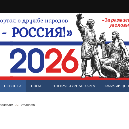
ртал о дружбе народов
«За разжиг
- РОССИЯ!»
уголов
НОВОСТИ
СВОИ
ЭТНОКУЛЬТУРНАЯ КАРТА
КАЗАЧИЙ ЦЕН
 Новости
Новости