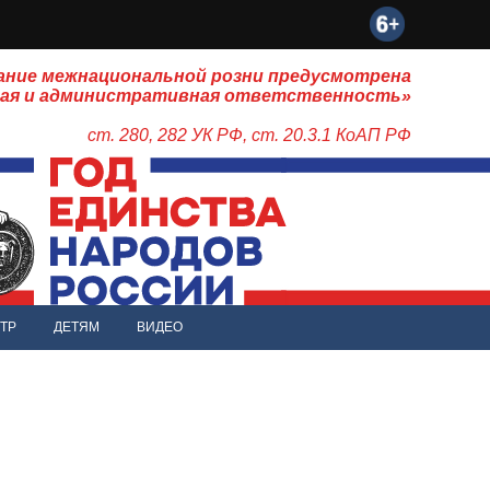
ание межнациональной розни предусмотрена
ная и административная ответственность»
ст. 280, 282 УК РФ, ст. 20.3.1 КоАП РФ
ТР
ДЕТЯМ
ВИДЕО