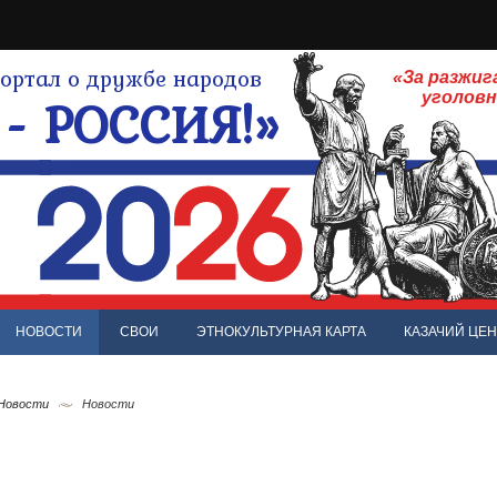
ртал о дружбе народов
«За разжиг
- РОССИЯ!»
уголов
НОВОСТИ
СВОИ
ЭТНОКУЛЬТУРНАЯ КАРТА
КАЗАЧИЙ ЦЕН
 Новости
Новости