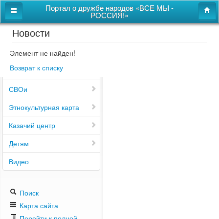
Портал о дружбе народов «ВСЕ МЫ -
РОССИЯ!»
Новости
Главная
Дом дружбы народов
Элемент не найден!
Возврат к списку
Новости
СВОи
Этнокультурная карта
Казачий центр
Детям
Видео
Поиск
Карта сайта
Перейти к полной