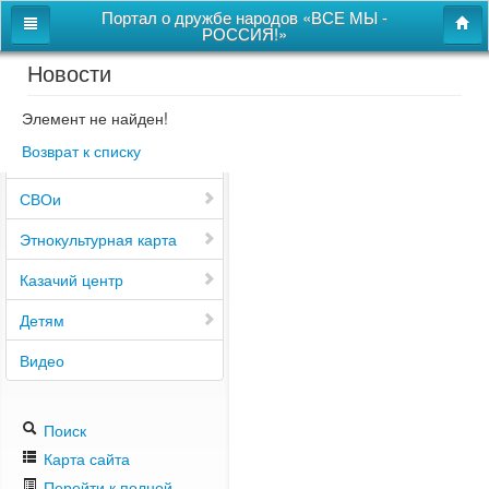
Портал о дружбе народов «ВСЕ МЫ -
РОССИЯ!»
Новости
Главная
Дом дружбы народов
Элемент не найден!
Возврат к списку
Новости
СВОи
Этнокультурная карта
Казачий центр
Детям
Видео
Поиск
Карта сайта
Перейти к полной