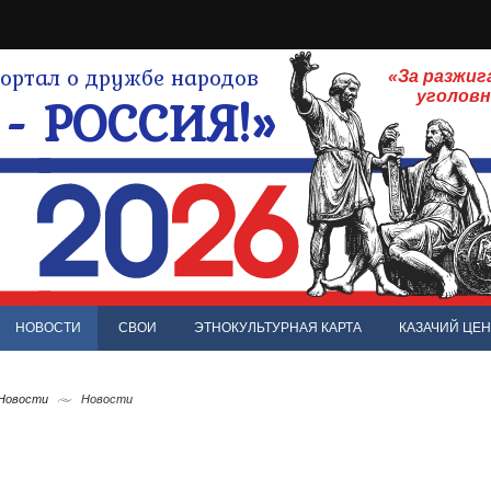
ртал о дружбе народов
«За разжиг
- РОССИЯ!»
уголов
НОВОСТИ
СВОИ
ЭТНОКУЛЬТУРНАЯ КАРТА
КАЗАЧИЙ ЦЕН
 Новости
Новости