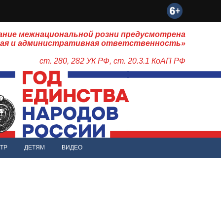
ание межнациональной розни предусмотрена
ная и административная ответственность»
ст. 280, 282 УК РФ, ст. 20.3.1 КоАП РФ
ТР
ДЕТЯМ
ВИДЕО