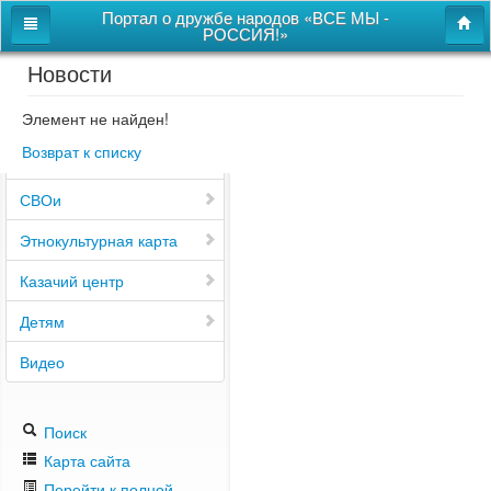
Портал о дружбе народов «ВСЕ МЫ -
РОССИЯ!»
Новости
Главная
Дом дружбы народов
Элемент не найден!
Возврат к списку
Новости
СВОи
Этнокультурная карта
Казачий центр
Детям
Видео
Поиск
Карта сайта
Перейти к полной