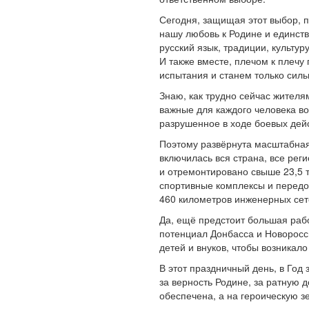
Сегодня, защищая этот выбор, 
нашу любовь к Родине и единст
русский язык, традиции, культур
И также вместе, плечом к плеч
испытания и станем только силь
Знаю, как трудно сейчас жителя
важные для каждого человека во
разрушенное в ходе боевых дейс
Поэтому развёрнута масштабная 
включилась вся страна, все рег
и отремонтировано свыше 23,5 
спортивные комплексы и передо
460 километров инженерных сет
Да, ещё предстоит большая раб
потенциал Донбасса и Новоросс
детей и внуков, чтобы возникал
В этот праздничный день, в Го
за верность Родине, за ратную 
обеспечена, а на героическую 