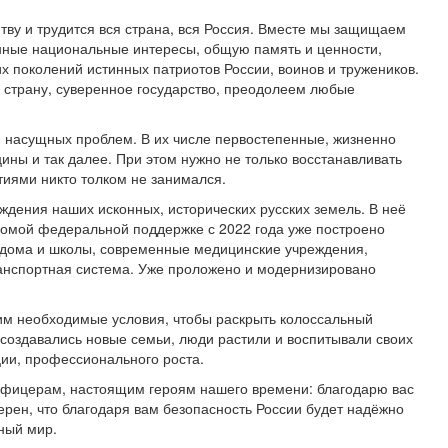
тву и трудится вся страна, вся Россия. Вместе мы защищаем
енные национальные интересы, общую память и ценности,
их поколений истинных патриотов России, воинов и тружеников.
 страну, суверенное государство, преодолеем любые
, насущных проблем. В их числе первостепенные, жизненно
ны и так далее. При этом нужно не только восстанавливать
тиями никто толком не занимался.
ждения наших исконных, исторических русских земель. В неё
есомой федеральной поддержке с 2022 года уже построено
е дома и школы, современные медицинские учреждения,
анспортная система. Уже проложено и модернизировано
чим необходимые условия, чтобы раскрыть колоссальный
 создавались новые семьи, люди растили и воспитывали своих
ции, профессионального роста.
 офицерам, настоящим героям нашего времени: благодарю вас
верен, что благодаря вам безопасность России будет надёжно
ный мир.