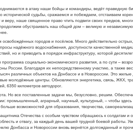
поднимаются в атаку наши бойцы и командиры, ведёт праведную би
во исторической судьбы, сражаемся и побеждаем, отстаиваем кор
у и веру, наше священное право чтить подвиги своих предков, мног
у продолжим обустраивать наш общий дом – великую и независимую
нее.
м освобождённых городов и посёлков. Много действительно острых
просы надёжного водоснабжения, доступности качественной медици
твий, но и приводить в порядок инфраструктуру, которой десятиле
программа социально-экономического развития, а по сути – возро
ионы России. Благодаря их непосредственному участию, а также в
тысяч различных объектов на Донбассе и в Новороссии. Это жилы
вые молодёжные центры. Обновляются энергетика, связь, ЖКХ, тр
ей, 6350 километров автодорог.
ота. Но все поставленные задачи мы, безусловно, решим. Обеспе
ии: промышленный, аграрный, научный, культурный, – чтобы здесь
о больше возможностей для образования, творчества, самореализа
д защитника Отечества с особым чувством обращаюсь к солдатам и
доблесть и отвагу, за каждый день вашей трудной боевой работы. У
землю Донбасса и Новороссии вновь вернётся долгожданный и проч