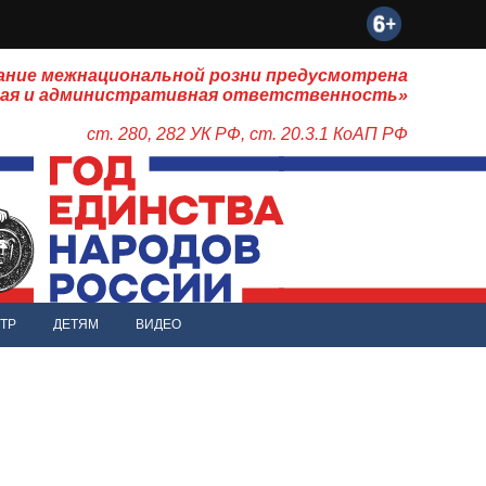
ание межнациональной розни предусмотрена
ная и административная ответственность»
ст. 280, 282 УК РФ, ст. 20.3.1 КоАП РФ
ТР
ДЕТЯМ
ВИДЕО