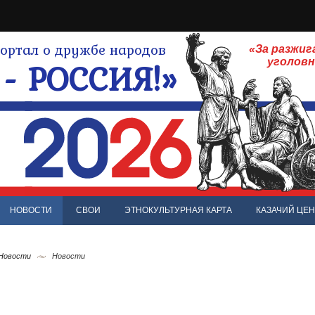
ртал о дружбе народов
«За разжиг
- РОССИЯ!»
уголов
НОВОСТИ
СВОИ
ЭТНОКУЛЬТУРНАЯ КАРТА
КАЗАЧИЙ ЦЕН
 Новости
Новости