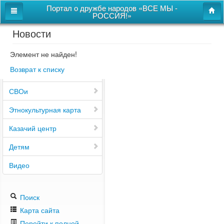
Портал о дружбе народов «ВСЕ МЫ -
РОССИЯ!»
Новости
Главная
Дом дружбы народов
Элемент не найден!
Возврат к списку
Новости
СВОи
Этнокультурная карта
Казачий центр
Детям
Видео
Поиск
Карта сайта
Перейти к полной