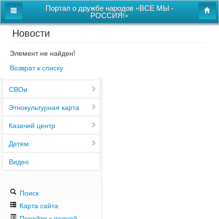
Портал о дружбе народов «ВСЕ МЫ -
РОССИЯ!»
Новости
Главная
Дом дружбы народов
Элемент не найден!
Возврат к списку
Новости
СВОи
Этнокультурная карта
Казачий центр
Детям
Видео
Поиск
Карта сайта
Перейти к полной