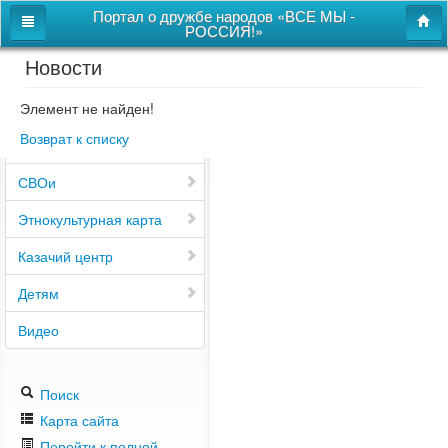
Портал о дружбе народов «ВСЕ МЫ -
РОССИЯ!»
Новости
Главная
Дом дружбы народов
Элемент не найден!
Возврат к списку
Новости
СВОи
Этнокультурная карта
Казачий центр
Детям
Видео
Поиск
Карта сайта
Перейти к полной