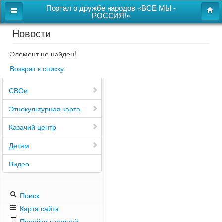
Портал о дружбе народов «ВСЕ МЫ -
РОССИЯ!»
Новости
Главная
Дом дружбы народов
Элемент не найден!
Возврат к списку
Новости
СВОи
Этнокультурная карта
Казачий центр
Детям
Видео
Поиск
Карта сайта
Перейти к полной