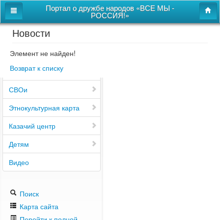
Портал о дружбе народов «ВСЕ МЫ -
РОССИЯ!»
Новости
Главная
Дом дружбы народов
Элемент не найден!
Возврат к списку
Новости
СВОи
Этнокультурная карта
Казачий центр
Детям
Видео
Поиск
Карта сайта
Перейти к полной