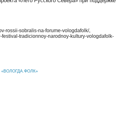
проекта «Лето Русского Севера» при поддержке
v-rossii-sobralis-na-forume-vologdafolk/,
-festival-tradicionnoy-narodnoy-kultury-vologdafolk-
ум «ВОЛОГДА.ФОЛК»