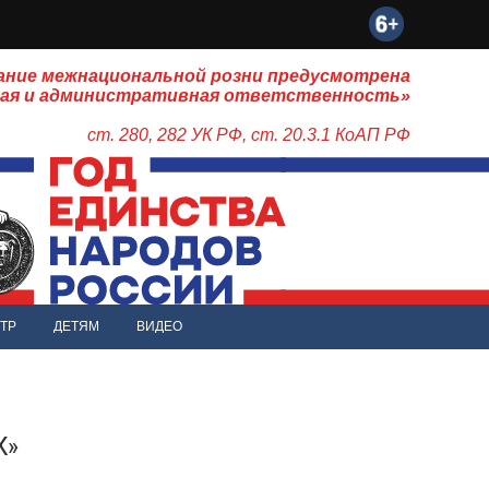
ание межнациональной розни предусмотрена
ная и административная ответственность»
ст. 280, 282 УК РФ, ст. 20.3.1 КоАП РФ
ТР
ДЕТЯМ
ВИДЕО
К»