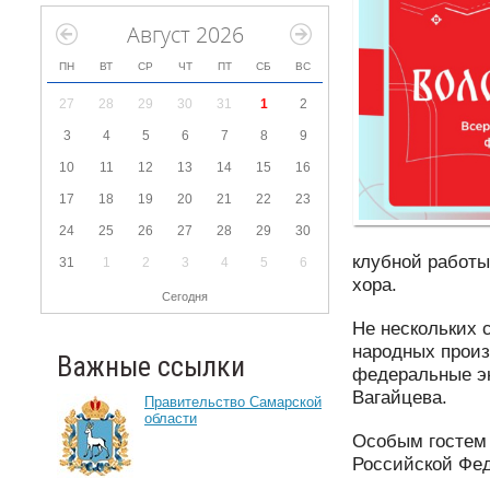
Август 2026
ПН
ВТ
СР
ЧТ
ПТ
СБ
ВС
27
28
29
30
31
1
2
3
4
5
6
7
8
9
10
11
12
13
14
15
16
17
18
19
20
21
22
23
24
25
26
27
28
29
30
клубной работы
31
1
2
3
4
5
6
хора.
Сегодня
Не нескольких 
народных произ
Важные ссылки
федеральные эк
Вагайцева.
Правительство Самарской
области
Особым гостем 
Российской Фе