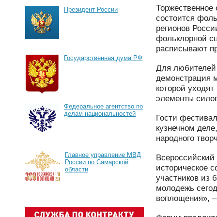
Торжественное 
Президент России
состоится фоль
регионов Росси
фольклорной сце
расписывают пр
Государственная дума РФ
Для любителей 
демонстрация м
которой уходят
элементы силов
Федеральное агентство по
делам национальностей
Гости фестивал
кузнечном деле
народного твор
Главное управление МВД
Всероссийский
России по Самарской
историческое с
области
участников из 
молодежь сегод
воплощения», –