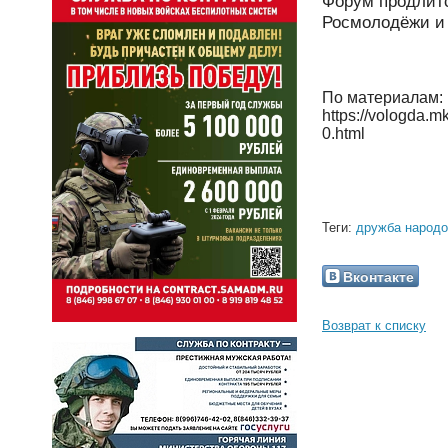
Форум продлитс
Росмолодёжи и 
По материалам: ht
https://vologda.m
0.html
Теги:
дружба народо
Вконтакте
Возврат к списку