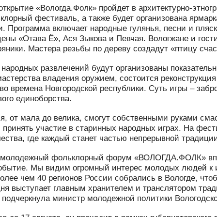
открытие «Вологда.Фолк» пройдет в архитектурно-этног
клорный фестиваль, а также будет организована ярмарк
и. Программа включает народные гулянья, песни и пляс
ны «Отава Ё», Ася Зыкова и Певчая. Вологжане и гости 
яники. Мастера резьбы по дереву создадут «птицу счас
народных развлечений будут организованы показательн
астерства владения оружием, состоится реконструкция
 во времена Новгородской республики. Суть игры – забр
ого единоборства.
я, от мала до велика, смогут собственными руками сма
, принять участие в старинных народных играх. На фес
чества, где каждый станет частью непрерывной традици
 молодежный фольклорный форум «ВОЛОГДА.ФОЛК» впер
обытие. Мы видим огромный интерес молодых людей к 
более чем 40 регионов России собрались в Вологде, ч
ня выступает главным хранителем и транслятором тра
 подчеркнула министр молодежной политики Вологодск