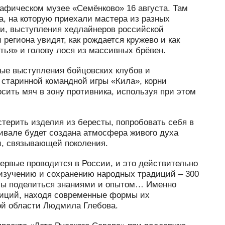
рафическом музее «Семёнково» 16 августа. Там
а, на которую приехали мастера из разных
ки, выступления хедлайнеров российской
региона увидят, как рождается кружево и как
тья» и голову лося из массивных брёвен.
ые выступления бойцовских клубов и
 старинной командной игры «Кила», корни
осить мяч в зону противника, используя при этом
стерить изделия из бересты, попробовать себя в
тивале будет создана атмосфера живого духа
и, связывающей поколения.
вые проводится в России, и это действительно
изучению и сохранению народных традиций – 300
тобы поделиться знаниями и опытом… Именно
диций, находя современные формы их
ой области Людмила Глебова.