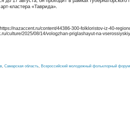
я до 17 августа, он проходит в рамках губернаторского 
арт-кластера «Таврида».
tps://nazaccent.ru/content/44386-300-folkloristov-iz-40-regiono
k.ru/culture/2025/08/14/vologzhan-priglashayut-na-vserossiyskiy
в
,
Самарская область
,
Всероссийский молодежный фольклорный фор