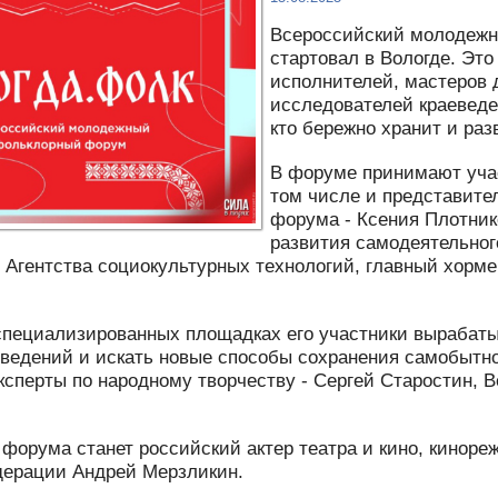
Всероссийский молодеж
стартовал в Вологде. Эт
исполнителей, мастеров 
исследователей краеведе
кто бережно хранит и ра
В форуме принимают учас
том числе и представите
форума - Ксения Плотник
развития самодеятельног
 Агентства социокультурных технологий, главный хорме
специализированных площадках его участники вырабат
ведений и искать новые способы сохранения самобытно
сперты по народному творчеству - Сергей Старостин, В
форума станет российский актер театра и кино, киноре
дерации Андрей Мерзликин.