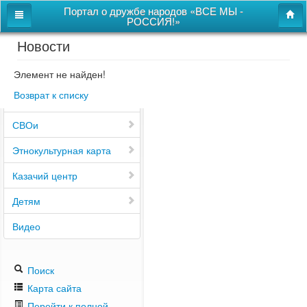
Портал о дружбе народов «ВСЕ МЫ -
РОССИЯ!»
Новости
Главная
Дом дружбы народов
Элемент не найден!
Возврат к списку
Новости
СВОи
Этнокультурная карта
Казачий центр
Детям
Видео
Поиск
Карта сайта
Перейти к полной