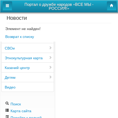
Портал о дружбе народов «ВСЕ МЫ -
РОССИЯ!»
Новости
Главная
Дом дружбы народов
Элемент не найден!
Возврат к списку
Новости
СВОи
Этнокультурная карта
Казачий центр
Детям
Видео
Поиск
Карта сайта
Перейти к полной