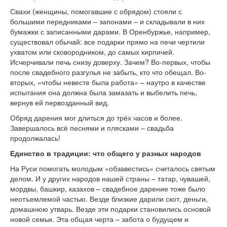
Свахи (женщины, помогавшие с обрядом) стояли с
большими передниками – запонами – и складывали в них
бумажки с записанными дарами. В Оренбуржье, например,
существовал обычай: все подарки прямо на печи чертили
ухватом или сковородником, до самых кирпичей.
Исчерчивали печь снизу доверху. Зачем? Во-первых, чтобы
после свадебного разгулья не забыть, кто что обещал. Во-
вторых, «чтобы невесте была работа» – наутро в качестве
испытания она должна была замазать и выбелить печь,
вернув ей первозданный вид.
Обряд дарения мог длиться до трёх часов и более.
Завершалось всё песнями и плясками – свадьба
продолжалась!
Единство в традиции: что общего у разных народов
На Руси помогать молодым «обзавестись» считалось святым
делом. И у других народов нашей страны – татар, чувашей,
мордвы, башкир, казахов – свадебное дарение тоже было
неотъемлемой частью. Везде близкие дарили скот, деньги,
домашнюю утварь. Везде эти подарки становились основой
новой семьи. Эта общая черта – забота о будущем и