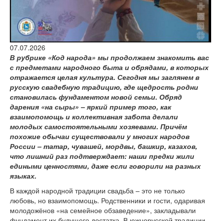
версии сайта
07.07.2026
В рубрике «Код народа» мы продолжаем знакомить вас
с предметами народного быта и обрядами, в которых
отражается целая культура. Сегодня мы заглянем в
русскую свадебную традицию, где щедрость родни
становилась фундаментом новой семьи. Обряд
дарения «на сыры» – яркий пример того, как
взаимопомощь и коллективная забота делали
молодых самостоятельными хозяевами. Причём
похожие обычаи существовали у многих народов
России – татар, чувашей, мордвы, башкир, казахов,
что лишний раз подтверждает: наши предки жили
едиными ценностями, даже если говорили на разных
языках.
В каждой народной традиции свадьба – это не только
любовь, но взаимопомощь. Родственники и гости, одаривая
молодожёнов «на семейное обзаведение», закладывали
фундамент их будущего достатка. В южнорусской традиции