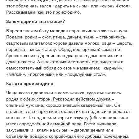
этот обряд назывался «дарить на сыры» или «сырный стол».
Рассказываем, как это происходило.
Зачем дарили «на сыры»?
В крестьянском быту молодая пара начинала жизнь с нуля.
Подарки родни – скот, птица, деньги, ткани – становились
стартовым капиталом: корова давала молоко, овца – шерсть,
поросята – мясо к столу. Обряд подчёркивал: семья не
бросает своих. Дарение шло два дня: в доме жениха и в
доме невесты. А в некоторых местностях его выделяли в
самостоятельный обряд со своим названием: «сырный»,
«мягкий», «поклонный» или «поцелуйный стол».
Как это происходило
Чаще всего одаривали в доме жениха, куда съезжалась
родня с обеих сторон. Руководил действом дружка –
опытный мужчина, хорошо знавший свадебный чин. Он
наливал в две чарки вино, ставил их на поднос и передавал
молодым. Те подносили чарки и закуску (обычно пирог или
мясо) определённой семейной паре. Гости выпивали,
закусывали и «клали на сыры» – дарили деньги или
объявляли подарок, сопровождая его добрым пожеланием.