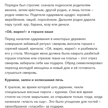
Порядок был строгим: сначала подносили родителям
жениха, затем крёстным, другой родне, и лишь потом –
родне невесты. Родители одаривали щедро: коровой,
жеребёнком, овцой, поросёнком. Дальняя родня дарила
пару гусей, кур, барана, козу или деньги.
«Ой, жарко!» и горшок каши
Перед началом одаривания в некоторых деревнях
совершали забавный ритуал: свекровь вносила горшок с
горячей кашей, кричала: «Ой, жарко, жарко!» и разбивала
его у стола. Молодая жена должна была накрыть разбитый
горшок платком или отрезом ткани на платье – этот отрез
свекровь забирала себе как подарок. Обряд символизировал
переход молодой женщины в новый дом и её готовность
слушаться свекровь.
Курники, запон и исписанная печь
К трапезе, во время которой шло дарение, пекли
специальные мясные пироги – курники. Они всё время
стояли на столе закрытыми, их открывали только тогда, когда
начинали «класть на сыр». Это было угощение для гостей –
своеобразное «спасибо» за подарки.