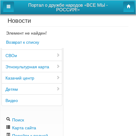
Портал о дружбе народов «ВСЕ МЫ -
РОССИЯ!»
Новости
Главная
Дом дружбы народов
Элемент не найден!
Возврат к списку
Новости
СВОи
Этнокультурная карта
Казачий центр
Детям
Видео
Поиск
Карта сайта
Перейти к полной