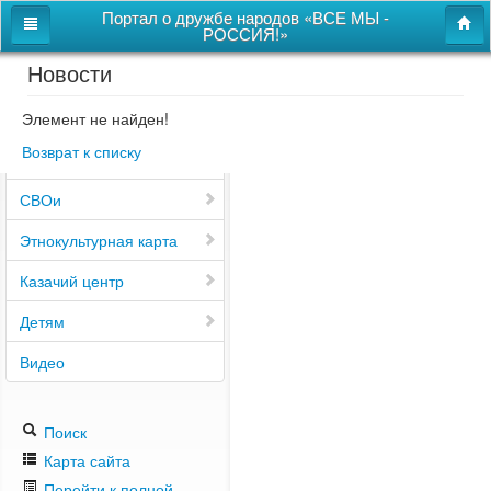
Портал о дружбе народов «ВСЕ МЫ -
РОССИЯ!»
Новости
Главная
Дом дружбы народов
Элемент не найден!
Возврат к списку
Новости
СВОи
Этнокультурная карта
Казачий центр
Детям
Видео
Поиск
Карта сайта
Перейти к полной