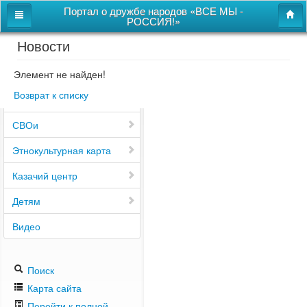
Портал о дружбе народов «ВСЕ МЫ -
РОССИЯ!»
Новости
Главная
Дом дружбы народов
Элемент не найден!
Возврат к списку
Новости
СВОи
Этнокультурная карта
Казачий центр
Детям
Видео
Поиск
Карта сайта
Перейти к полной