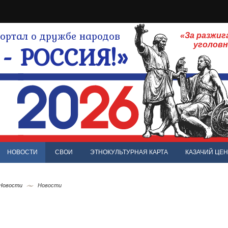
ртал о дружбе народов
«За разжиг
- РОССИЯ!»
уголов
НОВОСТИ
СВОИ
ЭТНОКУЛЬТУРНАЯ КАРТА
КАЗАЧИЙ ЦЕН
 Новости
Новости