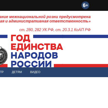
ание межнациональной розни предусмотрена
ная и административная ответственность»
ст. 280, 282 УК РФ, ст. 20.3.1 КоАП РФ
ТР
ДЕТЯМ
ВИДЕО