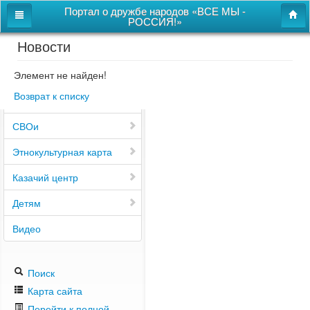
Портал о дружбе народов «ВСЕ МЫ -
РОССИЯ!»
Новости
Главная
Дом дружбы народов
Элемент не найден!
Возврат к списку
Новости
СВОи
Этнокультурная карта
Казачий центр
Детям
Видео
Поиск
Карта сайта
Перейти к полной