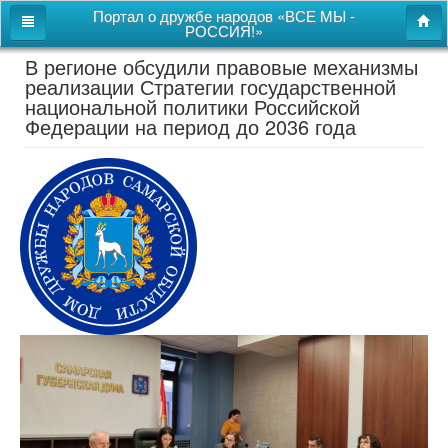
Портал о дружбе народов «ВСЕ МЫ -
РОССИЯ!»
В регионе обсудили правовые механизмы
Главная
реализации Стратегии государственной
национальной политики Российской
Дом дружбы народов
Федерации на период до 2036 года
Новости
СВОи
Этнокультурная карта
Казачий центр
Детям
Видео
Поиск
Карта сайта
Перейти к полной