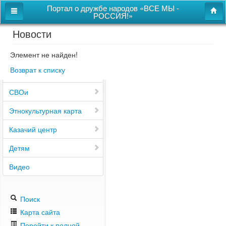
Портал о дружбе народов «ВСЕ МЫ -
РОССИЯ!»
Новости
Главная
Дом дружбы народов
Элемент не найден!
Возврат к списку
Новости
СВОи
Этнокультурная карта
Казачий центр
Детям
Видео
Поиск
Карта сайта
Перейти к полной