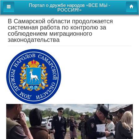
Портал о дружбе народов «ВСЕ МЫ -
РОССИЯ!»
В Самарской области продолжается
Главная
системная работа по контролю за
соблюдением миграционного
Дом дружбы народов
законодательства
Новости
СВОи
Этнокультурная карта
Казачий центр
Детям
Видео
Поиск
Карта сайта
Перейти к полной