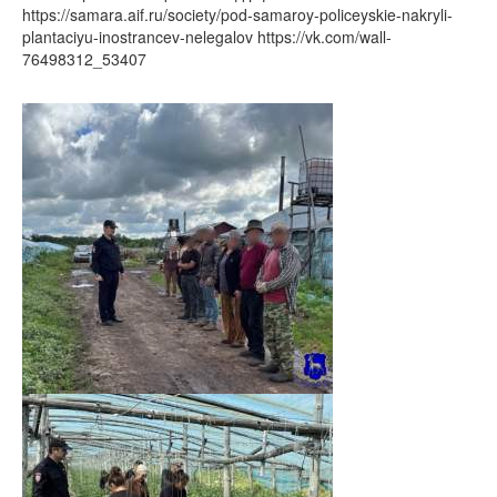
https://samara.aif.ru/society/pod-samaroy-policeyskie-nakryli-
plantaciyu-inostrancev-nelegalov https://vk.com/wall-
76498312_53407