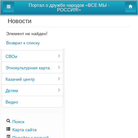
Портал о дружбе народов «ВСЕ МЫ -
РОССИЯ!»
Новости
Главная
Дом дружбы народов
Элемент не найден!
Возврат к списку
Новости
СВОи
Этнокультурная карта
Казачий центр
Детям
Видео
Поиск
Карта сайта
Перейти к полной